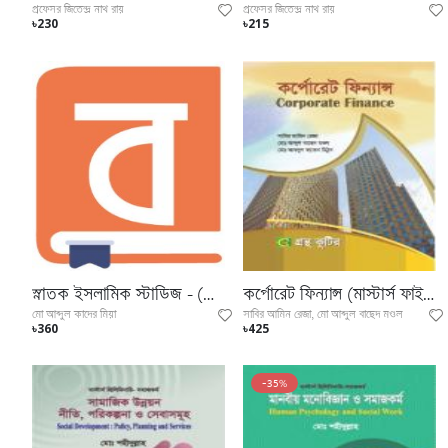
প্রফেসর জিতেন্দ্র নাথ রায়
প্রফেসর জিতেন্দ্র নাথ রায়
৳230
৳215
স্নাতক ইসলামিক স্টাডিজ - (ডিগ্রী ১ম বর্ষ টেক্সট বই)
কর্পোরেট ফিন্যান্স (মাস্টার্স ফাইনাল ইয়ারের টেক্সট বই)
মো আব্দুল কাদের মিয়া
সাবির আমিন রেজা, মো আব্দুল বাছেদ মণ্ডল
৳360
৳425
-35%