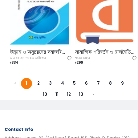
উন্নয়ন ও অনুন্নয়নের সমাজবিজ্ঞান (মাস্টার্স ফাইনাল ইয়ারের পাঠ্যবই)
সামাজিক পরিবর্তন ও রাজনৈতিক উন্নয়ন (মাস্টার্স ফাইনাল ইয়ারের টেক্সট বই)
ড এ কে এম শওকত আলী খান
শবনম জাহান
৳334
৳290
‹
1
2
3
4
5
6
7
8
9
10
11
12
13
›
Contact Info
Address:
House: 82, (3rd floor), Road: 10/1, Block: D, Dhaka-1212