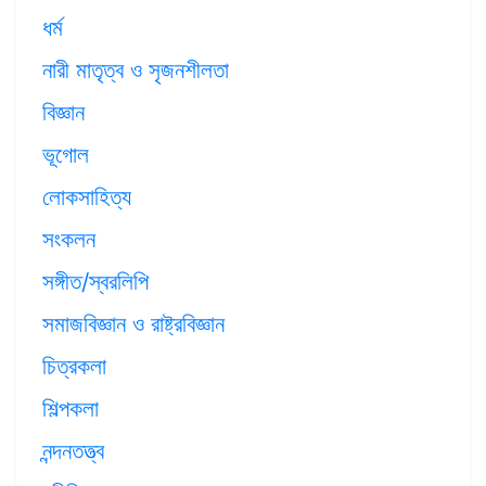
ধর্ম
নারী মাতৃত্ব ও সৃজনশীলতা
বিজ্ঞান
ভূগোল
লোকসাহিত্য
সংকলন
সঙ্গীত/স্বরলিপি
সমাজবিজ্ঞান ও রাষ্ট্রবিজ্ঞান
চিত্রকলা
শিল্পকলা
নন্দনতত্ত্ব