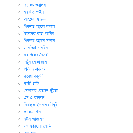
রিচারড ওয়ালস
মনজিত গাইন
আহমেদ ফারুক
শিকদার আব্দুস সালাম
ইফফাত তারা আমিন
শিকদার আব্দুস সালাম
তাসলিমা নাসরিন
রবি শংকর মৈত্রী
মিঠুন মোকাররাম
পলিন কোহলার
রাবেয়া রব্বানী
কাজী রাফি
মোশাফর হোসেন ভুঁইয়া
এম এ হান্নান
সিরাজুল ইসলাম চৌধুরী
জাকিয়া খান
মঈন আহমেদ
ডাঃ ফারহানা মোবিন
রুমা মোদক