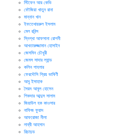
স্টিফেন আর কেভি
ফৌজিয়া খাতুন রানা
মান্নান খান
ইফতেখায়রুল ইসলাম
মেল রবিন্স
স্নিগ্ধা আফসানা রোশনী
আখতারুজ্জামান হোসাইন
জেসমিন চৌধুরী
জেমস সাদার ল্যান্ড
কলিন পাহলার
ফেরদৌসি প্রিয় ভাষিণী
আবু ইসাহাক
সৈয়দ আবুল হোসেন
শিকদার আব্দুস সালাম
জিয়াউল হক কাওসার
নাফিজ ফুয়াদ
আফরোজা নীলা
লাব্বী আহসান
রিচাড়ড