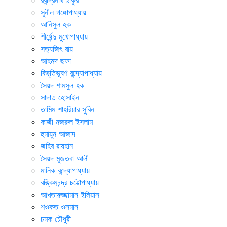
সুনীল গঙ্গোপাধ্যায়
আনিসুল হক
শীর্ষেন্দু মুখোপাধ্যায়
সত্যজিৎ রায়
আহমদ ছফা
বিভূতিভূষণ বন্দ্যোপাধ্যায়
সৈয়দ শামসুল হক
সাদাত হোসাইন
তামিম শাহরিয়ার সুবিন
কাজী নজরুল ইসলাম
হুমায়ুন আজাদ
জহির রায়হান
সৈয়দ মুজতবা আলী
মানিক বন্দ্যোপাধ্যায়
বঙ্কিমচন্দ্র চট্টোপাধ্যায়
আখতারুজ্জামান ইলিয়াস
শওকত ওসমান
চমক চৌধুরী