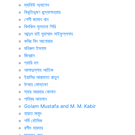
ম্যাথিউ অ্যালেন
বিভূতিভূষণ বন্দ্যোপাধ্যায়
শেলী জামান খান
বিলকিস সুলতানা শিরি
আব্দুল হাই মুহাম্মাদ সাইফুল্ললাহ
কবির বিন আনোয়ার
মনিরুল ইসলাম
জিব্রান
গ্যারি হল
আসাদুল্লাহ আতিক
ইয়াসির আরাফাত রাতুল
উম্মাহ মোস্তফা
স্যার আরথার কোনান
শাব্বির আহসান
Golam Mustafa and M. M. Kabir
হায়াত মামুদ
শর্মি ভৌমিক
রশীদ হায়দার
সত্যেন সেন