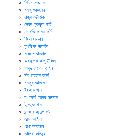
শিরিন সুলতানা
মনজু আহমেদ
রাজুব ভৌমিক
সৈয়দ লুতফুল বারি
সৌরভি আলম আঁখি
বিমল সরকার
মুশফিকা নাসরিন
সাজ্জাদ রাহমান
অধ্যাপক অপু উকিল
মাসুদ রাহমান তুহিন
মীর রায়হান আলী
মনজু্র আহমেদ
ইসহাক খান
ম. আলী আকর হায়দার
ইসহাক খান
খন্দকার আব্দুল গনি
রেজা শাহীন
রেখা আহমেদ
তাহিরা কহিনূর