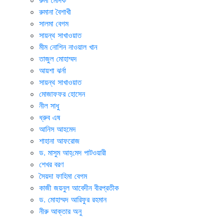
রুমানা বৈশাখী
সালমা বেগম
সায়ন্থ সাখাওয়াত
মীম নোশিন নাওয়াল খান
তাজুল মোহাম্মদ
আয়শা ঝর্না
সায়ন্থ সাখাওয়াত
মোজাফফর হোসেন
নীল সাধু
ধ্রুব এষ
আনিস আহমেদ
শাহানা আফরোজ
ড. মাসুম আহ্‌মেদ পাটওয়ারী
শেখর বরণ
সৈয়দা ফাহিমা বেগম
কাজী জয়নুল আবেদীন বীরপ্রতীক
ড. মোহাম্মদ আরিফুর রহমান
নীরু আক্তার অনু