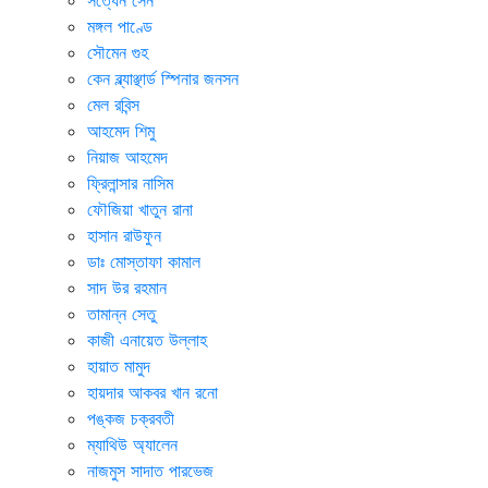
মঙ্গল পাণ্ডে
সৌমেন গুহ
কেন ব্ল্যাঞ্ছার্ড স্পিনার জনসন
মেল রবিন্স
আহমেদ শিমু
নিয়াজ আহমেদ
ফ্রিলান্সার নাসিম
ফৌজিয়া খাতুন রানা
হাসান রাউফুন
ডাঃ মোস্তাফা কামাল
সাদ উর রহমান
তামান্ন সেতু
কাজী এনায়েত উল্লাহ
হায়াত মামুদ
হায়দার আকবর খান রনো
পঙ্কজ চক্রবতী
ম্যাথিউ অ্যালেন
নাজমুস সাদাত পারভেজ