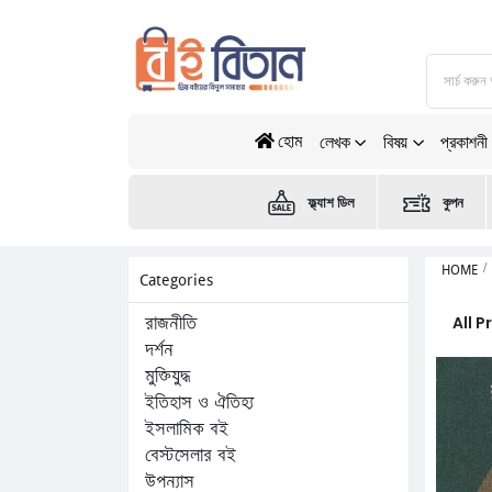
হোম
লেখক
বিষয়
প্রকাশনী
ফ্ল্যাশ ডিল
কুপন
HOME
Categories
All 
রাজনীতি
দর্শন
মুক্তিযুদ্ধ
ইতিহাস ও ঐতিহ্য
ইসলামিক বই
বেস্টসেলার বই
উপন্যাস