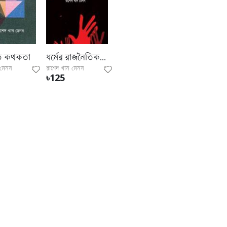
তি কথকতা
ধর্মের রাজনৈতিক ব্যবহার ও জঙ্গিবাদ
 মেনন
রাশেদ খান মেনন
৳125