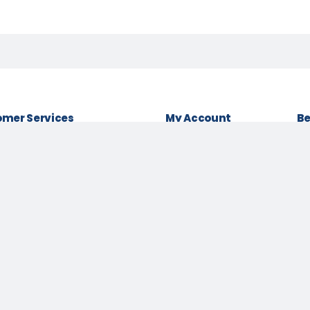
mer Services
My Account
Be
& conditions
Login as Customer
Policy
Order History
Lo
t Policy
My Wishlist
Be
 Policy
Track Order
Pa
Us