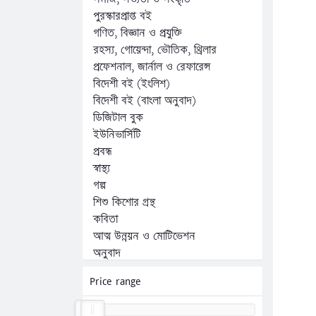
পুরস্কারপ্রাপ্ত বই
গণিত, বিজ্ঞান ও প্রযুক্তি
রহস্য, গোয়েন্দা, ভৌতিক, থ্রিলার
প্রফেশনাল, জার্নাল ও রেফারেন্স
বিদেশী বই (ইংলিশ)
বিদেশী বই (বাংলা অনুবাদ)
ডিজিটাল বুক
ইউনিভার্সিটি
প্রবন্ধ
স্বাস্থ্য
গল্প
শিশু কিশোর গ্রন্থ
কবিতা
আত্ম উন্নয়ন ও মোটিভেশন
অনুবাদ
অন্যান্য
Price range
কম্পিউটার, ফ্রিল্যান্সিং ও প্রোগ্রামিং
জীবনী, স্মৃতিচারণ ও সাক্ষাৎকার