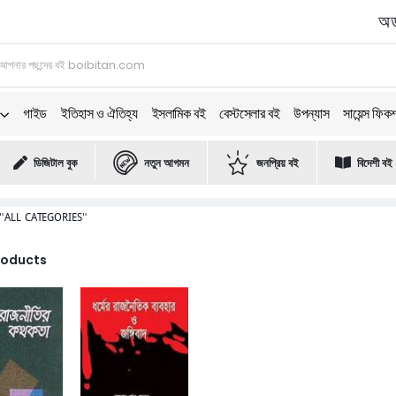
অর্
গাইড
ইতিহাস ও ঐতিহ্য
ইসলামিক বই
বেস্টসেলার বই
উপন্যাস
সায়েন্স ফিক
ডিজিটাল বুক
নতুন আগমন
জনপ্রিয় বই
বিদেশী বই
"ALL CATEGORIES"
Products