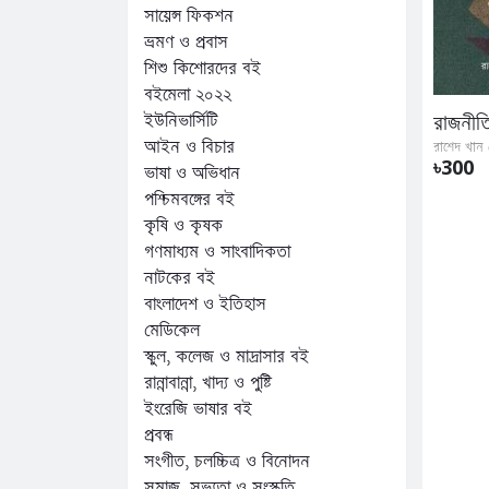
সায়েন্স ফিকশন
ভ্রমণ ও প্রবাস
শিশু কিশোরদের বই
বইমেলা ২০২২
ইউনিভার্সিটি
রাজনী
আইন ও বিচার
রাশেদ খান
৳300
ভাষা ও অভিধান
পশ্চিমবঙ্গের বই
কৃষি ও কৃষক
গণমাধ্যম ও সাংবাদিকতা
নাটকের বই
বাংলাদেশ ও ইতিহাস
মেডিকেল
স্কুল, কলেজ ও মাদ্রাসার বই
রান্নাবান্না, খাদ্য ও পুষ্টি
ইংরেজি ভাষার বই
প্রবন্ধ
সংগীত, চলচ্চিত্র ও বিনোদন
সমাজ, সভ্যতা ও সংস্কৃতি