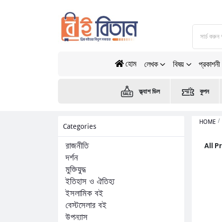
হোম
লেখক
বিষয়
প্রকাশনী
ফ্ল্যাশ ডিল
কুপন
HOME
Categories
All 
রাজনীতি
দর্শন
মুক্তিযুদ্ধ
ইতিহাস ও ঐতিহ্য
ইসলামিক বই
বেস্টসেলার বই
উপন্যাস