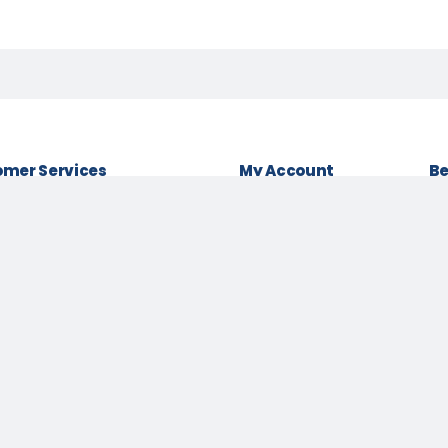
mer Services
My Account
Be
& conditions
Login as Customer
Policy
Order History
Lo
t Policy
My Wishlist
Be
 Policy
Track Order
Pa
Us