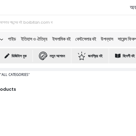
অর্
গাইড
ইতিহাস ও ঐতিহ্য
ইসলামিক বই
বেস্টসেলার বই
উপন্যাস
সায়েন্স ফিক
ডিজিটাল বুক
নতুন আগমন
জনপ্রিয় বই
বিদেশী বই
"ALL CATEGORIES"
Products