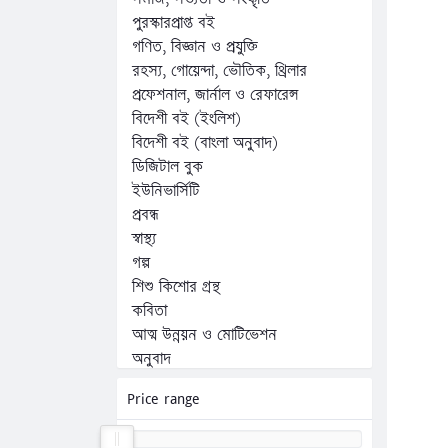
পুরস্কারপ্রাপ্ত বই
গণিত, বিজ্ঞান ও প্রযুক্তি
রহস্য, গোয়েন্দা, ভৌতিক, থ্রিলার
প্রফেশনাল, জার্নাল ও রেফারেন্স
বিদেশী বই (ইংলিশ)
বিদেশী বই (বাংলা অনুবাদ)
ডিজিটাল বুক
ইউনিভার্সিটি
প্রবন্ধ
স্বাস্থ্য
গল্প
শিশু কিশোর গ্রন্থ
কবিতা
আত্ম উন্নয়ন ও মোটিভেশন
অনুবাদ
অন্যান্য
Price range
কম্পিউটার, ফ্রিল্যান্সিং ও প্রোগ্রামিং
জীবনী, স্মৃতিচারণ ও সাক্ষাৎকার