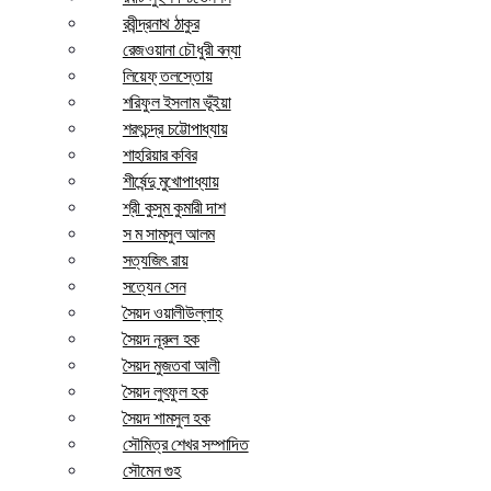
রবীন্দ্রনাথ ঠাকুর
রেজওয়ানা চৌধুরী বন্যা
লিয়েফ্ তলস্তোয়
শরিফুল ইসলাম ভূঁইয়া
শরৎচন্দ্র চট্টোপাধ্যায়
শাহরিয়ার কবির
শীর্ষেন্দু মুখোপাধ্যায়
শ্রী কুসুম কুমারী দাশ
স ম সামসুল আলম
সত্যজিৎ রায়
সত্যেন সেন
সৈয়দ ওয়ালীউল্লাহ্
সৈয়দ নূরুল হক
সৈয়দ মুজতবা আলী
সৈয়দ লুৎফুল হক
সৈয়দ শামসুল হক
সৌমিত্র শেখর সম্পাদিত
সৌমেন গুহ