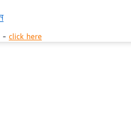
ন
? -
click here