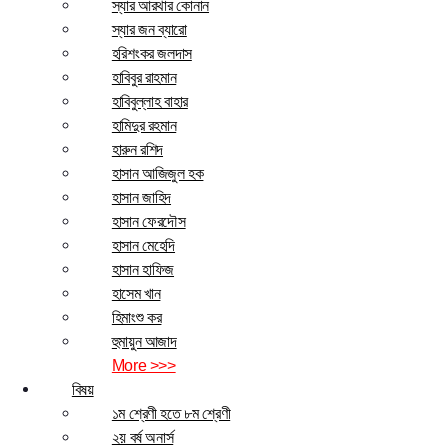
স্যার আরথার কোনান
স্যার জন ব্যারো
হরিশংকর জলদাস
হাবিবুর রাহমান
হাবিবুল্লাহ বাহার
হামিদুর রহমান
হারুন রশিদ
হাসান আজিজুল হক
হাসান জাহিদ
হাসান ফেরদৌস
হাসান মেহেদি
হাসান হাফিজ
হাসেম খান
হিমাংশু কর
হুমায়ুন আজাদ
More >>>
বিষয়
১ম শ্রেণী হতে ৮ম শ্রেণী
২য় বর্ষ অনার্স