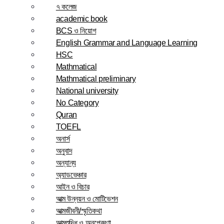
৭ কলেজ
academic book
BCS ও নিয়োগ
English Grammar and Language Learning
HSC
Mathmatical
Mathmatical preliminary
National university
No Category
Quran
TOEFL
অনার্স
অনুবাদ
অন্যান্য
অ্যাডভেঞ্চার
আইন ও বিচার
আত্ম উন্নয়ন ও মোটিভেশন
আত্মজীবনী/স্মৃতিকথা
আত্মশুদ্ধি ও অনুপ্রেরণা