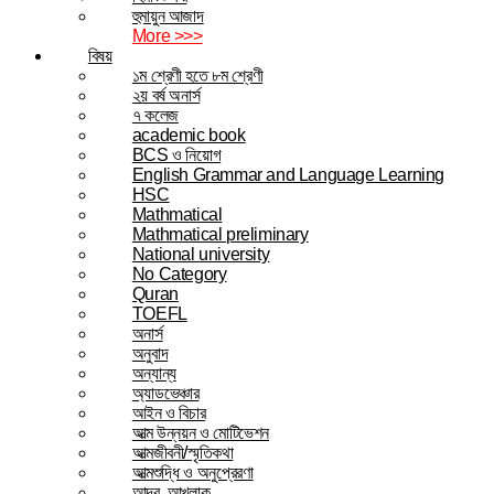
হুমায়ুন আজাদ
More >>>
বিষয়
১ম শ্রেণী হতে ৮ম শ্রেণী
২য় বর্ষ অনার্স
৭ কলেজ
academic book
BCS ও নিয়োগ
English Grammar and Language Learning
HSC
Mathmatical
Mathmatical preliminary
National university
No Category
Quran
TOEFL
অনার্স
অনুবাদ
অন্যান্য
অ্যাডভেঞ্চার
আইন ও বিচার
আত্ম উন্নয়ন ও মোটিভেশন
আত্মজীবনী/স্মৃতিকথা
আত্মশুদ্ধি ও অনুপ্রেরণা
আদব, আখলাক