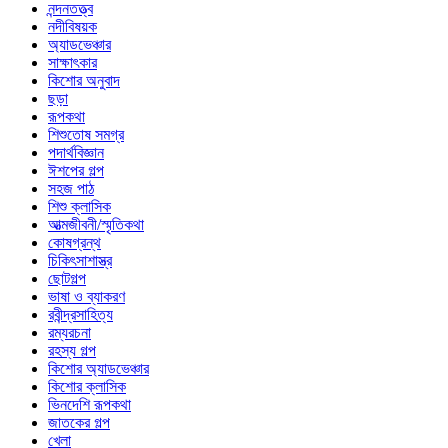
নন্দনতত্ত্ব
নদীবিষয়ক
অ্যাডভেঞ্চার
সাক্ষাৎকার
কিশোর অনুবাদ
ছড়া
রূপকথা
শিশুতোষ সমগ্র
পদার্থবিজ্ঞান
ঈশপের গল্প
সহজ পাঠ
শিশু ক্লাসিক
আত্মজীবনী/স্মৃতিকথা
কোষগ্রন্থ
চিকিৎসাশাস্ত্র
ছোটগল্প
ভাষা ও ব্যাকরণ
রবীন্দ্রসাহিত্য
রম্যরচনা
রহস্য গল্প
কিশোর অ্যাডভেঞ্চার
কিশোর ক্লাসিক
ভিনদেশি রূপকথা
জাতকের গল্প
খেলা