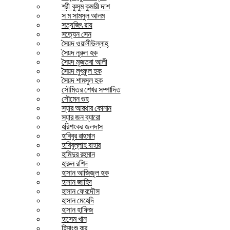
শ্রী কুসুম কুমারী দাশ
স ম সামসুল আলম
সত্যজিৎ রায়
সত্যেন সেন
সৈয়দ ওয়ালীউল্লাহ্
সৈয়দ নূরুল হক
সৈয়দ মুজতবা আলী
সৈয়দ লুৎফুল হক
সৈয়দ শামসুল হক
সৌমিত্র শেখর সম্পাদিত
সৌমেন গুহ
স্যার আরথার কোনান
স্যার জন ব্যারো
হরিশংকর জলদাস
হাবিবুর রাহমান
হাবিবুল্লাহ বাহার
হামিদুর রহমান
হারুন রশিদ
হাসান আজিজুল হক
হাসান জাহিদ
হাসান ফেরদৌস
হাসান মেহেদি
হাসান হাফিজ
হাসেম খান
হিমাংশু কর