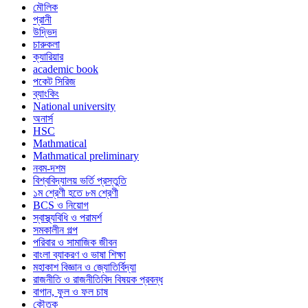
মৌলিক
প্রানী
উদ্ভিদ
চারুকলা
ক্যারিয়ার
academic book
পকেট সিরিজ
ব্যাংকিং
National university
অনার্স
HSC
Mathmatical
Mathmatical preliminary
নবম-দশম
বিশ্ববিদ্যালয় ভর্তি প্রস্তুতি
১ম শ্রেণী হতে ৮ম শ্রেণী
BCS ও নিয়োগ
স্বাস্থ্যবিধি ও পরামর্শ
সমকালীন গল্প
পরিবার ও সামাজিক জীবন
বাংলা ব্যাকরণ ও ভাষা শিক্ষা
মহাকাশ বিজ্ঞান ও জ্যোতির্বিদ্যা
রাজনীতি ও রাজনীতিবিদ বিষয়ক প্রবন্ধ
বাগান, ফুল ও ফল চাষ
কৌতুক