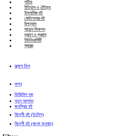
গাইড
ইতিহাস ও ঐতিহ্য
ইসলামিক বই
বেস্টসেলার বই
উপন্যাস
সায়েন্স ফিকশন
ভ্রমণ ও প্রবাস
ইউনিভার্সিটি
স্বাস্থ্য
ফ্ল্যাশ ডিল
কুপন
ডিজিটাল বুক
নতুন আগমন
জনপ্রিয় বই
বিদেশী বই (ইংলিশ)
বিদেশী বই (বাংলা অনুবাদ)