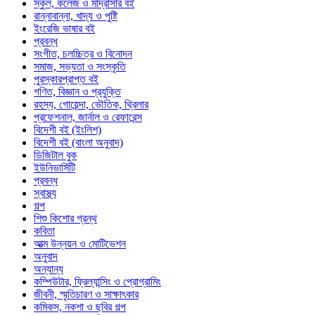
স্কুল, কলেজ ও মাদ্রাসার বই
রান্নাবান্না, খাদ্য ও পুষ্টি
ইংরেজি ভাষার বই
প্রবন্ধ
সংগীত, চলচ্চিত্র ও বিনোদন
সমাজ, সভ্যতা ও সংস্কৃতি
পুরস্কারপ্রাপ্ত বই
গণিত, বিজ্ঞান ও প্রযুক্তি
রহস্য, গোয়েন্দা, ভৌতিক, থ্রিলার
প্রফেশনাল, জার্নাল ও রেফারেন্স
বিদেশী বই (ইংলিশ)
বিদেশী বই (বাংলা অনুবাদ)
ডিজিটাল বুক
ইউনিভার্সিটি
প্রবন্ধ
স্বাস্থ্য
গল্প
শিশু কিশোর গ্রন্থ
কবিতা
আত্ম উন্নয়ন ও মোটিভেশন
অনুবাদ
অন্যান্য
কম্পিউটার, ফ্রিল্যান্সিং ও প্রোগ্রামিং
জীবনী, স্মৃতিচারণ ও সাক্ষাৎকার
কমিকস, নকশা ও ছবির গল্প