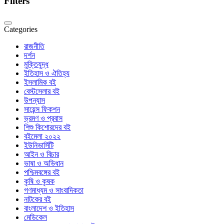
Filters
Categories
রাজনীতি
দর্শন
মুক্তিযুদ্ধ
ইতিহাস ও ঐতিহ্য
ইসলামিক বই
বেস্টসেলার বই
উপন্যাস
সায়েন্স ফিকশন
ভ্রমণ ও প্রবাস
শিশু কিশোরদের বই
বইমেলা ২০২২
ইউনিভার্সিটি
আইন ও বিচার
ভাষা ও অভিধান
পশ্চিমবঙ্গের বই
কৃষি ও কৃষক
গণমাধ্যম ও সাংবাদিকতা
নাটকের বই
বাংলাদেশ ও ইতিহাস
মেডিকেল