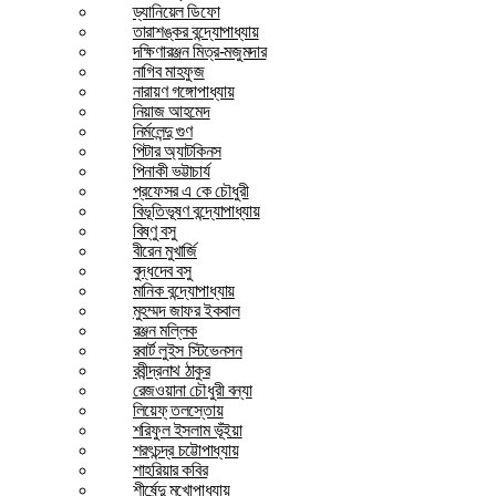
ড্যানিয়েল ডিফো
তারাশঙ্কর বন্দ্যোপাধ্যায়
দক্ষিণারঞ্জন মিত্র-মজুমদার
নাগিব মাহফুজ
নারায়ণ গঙ্গোপাধ্যায়
নিয়াজ আহমেদ
নির্মলেন্দু গুণ
পিটার অ্যাটকিনস
পিনাকী ভট্টাচার্য
প্রফেসর এ কে চৌধুরী
বিভূতিভূষণ বন্দ্যোপাধ্যায়
বিষ্ণু বসু
বীরেন মুখার্জি
বুদ্ধদেব বসু
মানিক বন্দ্যোপাধ্যায়
মুহম্মদ জাফর ইকবাল
রঞ্জন মল্লিক
রবার্ট লুইস স্টিভেনসন
রবীন্দ্রনাথ ঠাকুর
রেজওয়ানা চৌধুরী বন্যা
লিয়েফ্ তলস্তোয়
শরিফুল ইসলাম ভূঁইয়া
শরৎচন্দ্র চট্টোপাধ্যায়
শাহরিয়ার কবির
শীর্ষেন্দু মুখোপাধ্যায়