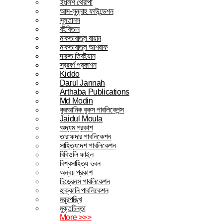
ইংলিশ থেরাপী
আস-সুন্নাহ ফাউন্ডেশন
সুলতানস
বইবিতান
মাকতাবাতুল বায়ান
মাকতাবাতুল আশরাফ
দারুত তিবইয়ান
স্বরবর্ণ প্রকাশন
Kiddo
Darul Jannah
Arthaba Publications
Md Modin
কুরআনিক বুকস পাবলিকেশন্স
Jaidul Moula
অদ্যম প্রকাশ
তারাফদার পাবলিকেশন
সাহিত্যদেশ পাবলিকেশন
বিবিওলি ফাইল
বিশ্বসাহিত্য ভবন
অন্বয় প্রকাশ
চিল্ড্রেনস পাবলিকেশন
হাক্কানি পাবলিকেশন
ময়ূরপঙ্খি
মুক্তচিন্তা
More >>>