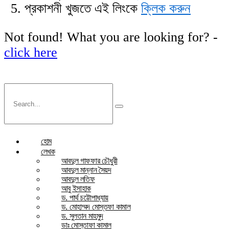
প্রকাশনী খুজতে এই লিংকে
ক্লিক করুন
Not found! What you are looking for? -
click here
হোম
লেখক
আবদুল গাফফার চৌধুরী
আবদুল মান্নান সৈয়দ
আবদুল লতিফ
আবু ইসাহাক
ড. পার্থ চট্টোপাধ্যায়
ড. মোহাম্মদ মোস্তফা কামাল
ড. সুলতান মাহমুদ
ডাঃ মোস্তাফা কামাল