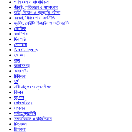
গণমাধ্যম ও সাংবাদিকতা
জীবনী, স্মৃতিচারণ ও সাক্ষাৎকার
ভর্তি, নিয়োগ ও প্রস্তুতি পরীক্ষা
ব্যবসা, বিনিয়োগ ও অর্থনীতি
ড্রয়িং, পেইন্টিং ডিজাইন ও ফটোগ্রাফি
ভৌতিক
ক্যাটাগরি
দিন পঞ্জি
ফোকলো
No Category
জোকস
রম্য
রচনাসমগ্র
কাব্যনাট্য
চিকিৎসা
ধর্ম
নারী মাতৃত্ব ও সৃজনশীলতা
বিজ্ঞান
ভূগোল
লোকসাহিত্য
সংকলন
সঙ্গীত/স্বরলিপি
সমাজবিজ্ঞান ও রাষ্ট্রবিজ্ঞান
চিত্রকলা
শিল্পকলা