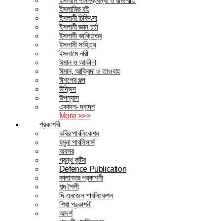
ইসলামি শাসনব্যবস্থা ও রাজনীতি
ইসলামিক বই
ইসলামী চিকিৎসা
ইসলামী জ্ঞান চর্চা
ইসলামী ব্যক্তিত্ব
ইসলামী সাহিত্য
ইসলামে নারী
ঈমান ও আকীদা
ঈমান, আক্বিদা ও তাওবাহ
ঈশপের গল্প
উদ্ভিদ
উপন্যাস
একাদশ- দ্বাদশ
More >>>
প্রকাশনী
কবির পাবলিকেশন
যমুনা পাবলিসার্স
অবসর
গ্রন্থ কুটির
Defence Publication
কালান্তর প্রকাশনী
শব্দ শৈলী
দি এনজেল পাবলিকেশন
শিখা প্রকাশনী
আদর্শ