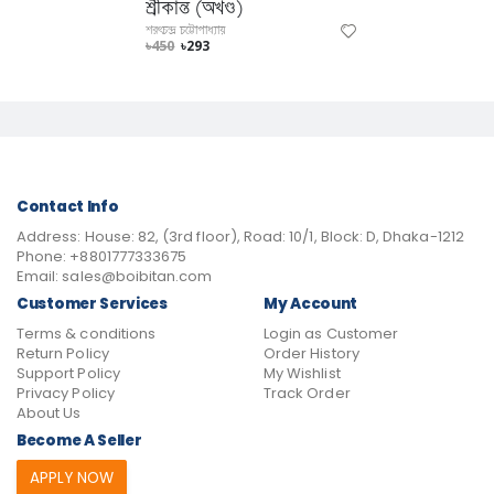
শ্রীকান্ত (অখণ্ড)
শরৎচন্দ্র চট্টোপাধ্যায়
৳450
৳293
Contact Info
Address:
House: 82, (3rd floor), Road: 10/1, Block: D, Dhaka-1212
Phone:
+8801777333675
Email:
sales@boibitan.com
Customer Services
My Account
Terms & conditions
Login as Customer
Return Policy
Order History
Support Policy
My Wishlist
Privacy Policy
Track Order
About Us
Become A Seller
APPLY NOW