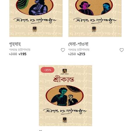
গৃহদাহ
দেনা-পাওনা
শরৎচন্দ্র চট্টোপাধ্যায়
শরৎচন্দ্র চট্টোপাধ্যায়
৳300
৳195
৳250
৳215
-35%