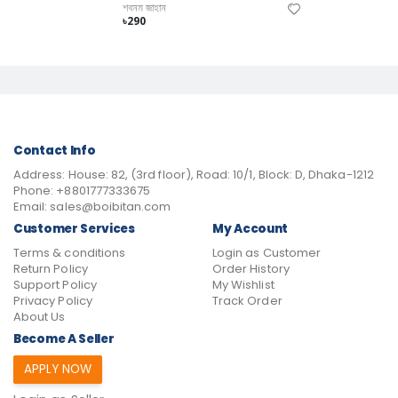
শবনম জাহান
৳290
Contact Info
Address:
House: 82, (3rd floor), Road: 10/1, Block: D, Dhaka-1212
Phone:
+8801777333675
Email:
sales@boibitan.com
Customer Services
My Account
Terms & conditions
Login as Customer
Return Policy
Order History
Support Policy
My Wishlist
Privacy Policy
Track Order
About Us
Become A Seller
APPLY NOW