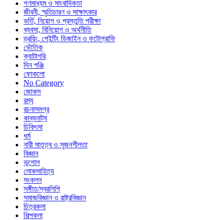
গণমাধ্যম ও সাংবাদিকতা
জীবনী, স্মৃতিচারণ ও সাক্ষাৎকার
ভর্তি, নিয়োগ ও প্রস্তুতি পরীক্ষা
ব্যবসা, বিনিয়োগ ও অর্থনীতি
ড্রয়িং, পেইন্টিং ডিজাইন ও ফটোগ্রাফি
ভৌতিক
ক্যাটাগরি
দিন পঞ্জি
ফোকলো
No Category
জোকস
রম্য
রচনাসমগ্র
কাব্যনাট্য
চিকিৎসা
ধর্ম
নারী মাতৃত্ব ও সৃজনশীলতা
বিজ্ঞান
ভূগোল
লোকসাহিত্য
সংকলন
সঙ্গীত/স্বরলিপি
সমাজবিজ্ঞান ও রাষ্ট্রবিজ্ঞান
চিত্রকলা
শিল্পকলা