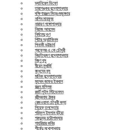
ড্যানিয়েল ডিফো
তারাশঙ্কর বন্দ্যোপাধ্যায়
দক্ষিণারঞ্জন মিত্র-মজুমদার
নাগিব মাহফুজ
নারায়ণ গঙ্গোপাধ্যায়
নিয়াজ আহমেদ
নির্মলেন্দু গুণ
পিটার অ্যাটকিনস
পিনাকী ভট্টাচার্য
প্রফেসর এ কে চৌধুরী
বিভূতিভূষণ বন্দ্যোপাধ্যায়
বিষ্ণু বসু
বীরেন মুখার্জি
বুদ্ধদেব বসু
মানিক বন্দ্যোপাধ্যায়
মুহম্মদ জাফর ইকবাল
রঞ্জন মল্লিক
রবার্ট লুইস স্টিভেনসন
রবীন্দ্রনাথ ঠাকুর
রেজওয়ানা চৌধুরী বন্যা
লিয়েফ্ তলস্তোয়
শরিফুল ইসলাম ভূঁইয়া
শরৎচন্দ্র চট্টোপাধ্যায়
শাহরিয়ার কবির
শীর্ষেন্দু মুখোপাধ্যায়