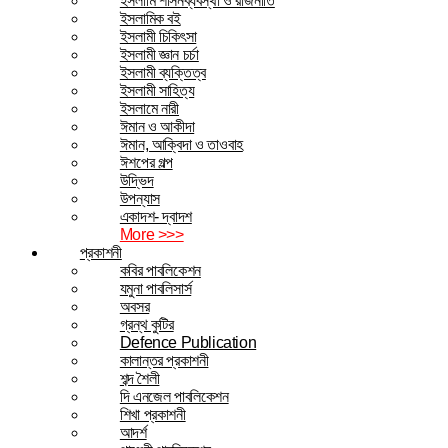
ইসলামি শাসনব্যবস্থা ও রাজনীতি
ইসলামিক বই
ইসলামী চিকিৎসা
ইসলামী জ্ঞান চর্চা
ইসলামী ব্যক্তিত্ব
ইসলামী সাহিত্য
ইসলামে নারী
ঈমান ও আকীদা
ঈমান, আক্বিদা ও তাওবাহ
ঈশপের গল্প
উদ্ভিদ
উপন্যাস
একাদশ- দ্বাদশ
More >>>
প্রকাশনী
কবির পাবলিকেশন
যমুনা পাবলিসার্স
অবসর
গ্রন্থ কুটির
Defence Publication
কালান্তর প্রকাশনী
শব্দ শৈলী
দি এনজেল পাবলিকেশন
শিখা প্রকাশনী
আদর্শ