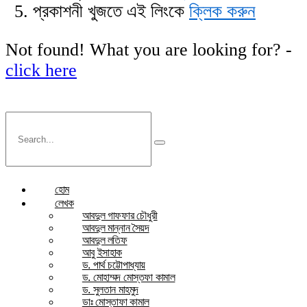
প্রকাশনী খুজতে এই লিংকে
ক্লিক করুন
Not found! What you are looking for? -
click here
হোম
লেখক
আবদুল গাফফার চৌধুরী
আবদুল মান্নান সৈয়দ
আবদুল লতিফ
আবু ইসাহাক
ড. পার্থ চট্টোপাধ্যায়
ড. মোহাম্মদ মোস্তফা কামাল
ড. সুলতান মাহমুদ
ডাঃ মোস্তাফা কামাল