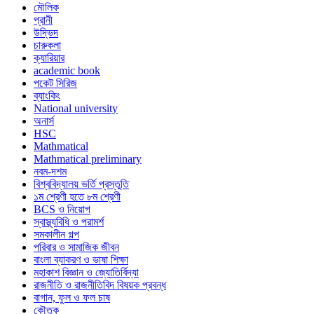
মৌলিক
প্রানী
উদ্ভিদ
চারুকলা
ক্যারিয়ার
academic book
পকেট সিরিজ
ব্যাংকিং
National university
অনার্স
HSC
Mathmatical
Mathmatical preliminary
নবম-দশম
বিশ্ববিদ্যালয় ভর্তি প্রস্তুতি
১ম শ্রেণী হতে ৮ম শ্রেণী
BCS ও নিয়োগ
স্বাস্থ্যবিধি ও পরামর্শ
সমকালীন গল্প
পরিবার ও সামাজিক জীবন
বাংলা ব্যাকরণ ও ভাষা শিক্ষা
মহাকাশ বিজ্ঞান ও জ্যোতির্বিদ্যা
রাজনীতি ও রাজনীতিবিদ বিষয়ক প্রবন্ধ
বাগান, ফুল ও ফল চাষ
কৌতুক