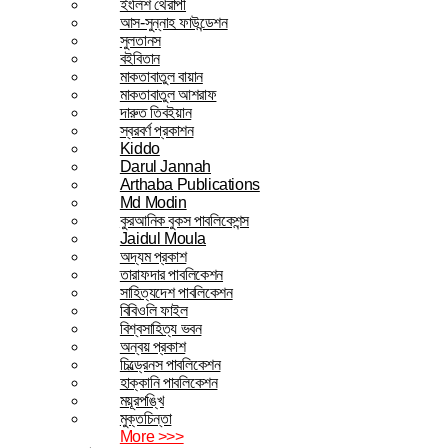
ইংলিশ থেরাপী
আস-সুন্নাহ ফাউন্ডেশন
সুলতানস
বইবিতান
মাকতাবাতুল বায়ান
মাকতাবাতুল আশরাফ
দারুত তিবইয়ান
স্বরবর্ণ প্রকাশন
Kiddo
Darul Jannah
Arthaba Publications
Md Modin
কুরআনিক বুকস পাবলিকেশন্স
Jaidul Moula
অদ্যম প্রকাশ
তারাফদার পাবলিকেশন
সাহিত্যদেশ পাবলিকেশন
বিবিওলি ফাইল
বিশ্বসাহিত্য ভবন
অন্বয় প্রকাশ
চিল্ড্রেনস পাবলিকেশন
হাক্কানি পাবলিকেশন
ময়ূরপঙ্খি
মুক্তচিন্তা
More >>>