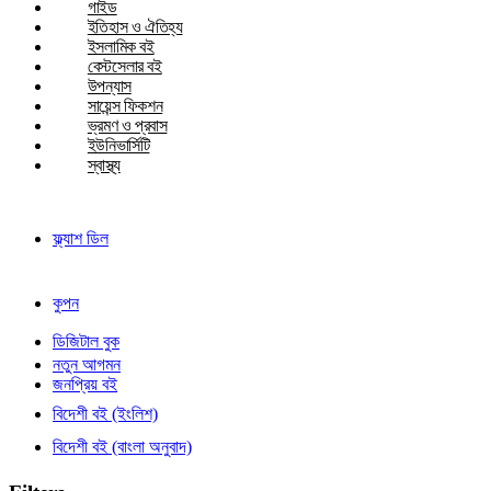
গাইড
ইতিহাস ও ঐতিহ্য
ইসলামিক বই
বেস্টসেলার বই
উপন্যাস
সায়েন্স ফিকশন
ভ্রমণ ও প্রবাস
ইউনিভার্সিটি
স্বাস্থ্য
ফ্ল্যাশ ডিল
কুপন
ডিজিটাল বুক
নতুন আগমন
জনপ্রিয় বই
বিদেশী বই (ইংলিশ)
বিদেশী বই (বাংলা অনুবাদ)