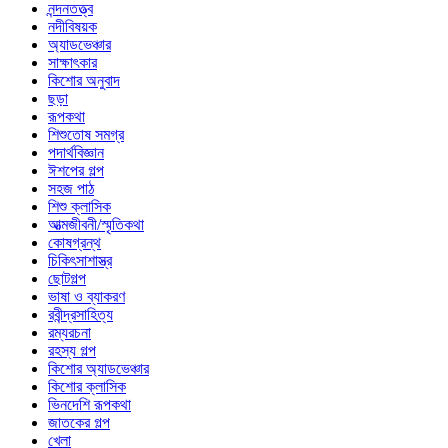
নন্দনতত্ত্ব
নদীবিষয়ক
অ্যাডভেঞ্চার
সাক্ষাৎকার
কিশোর অনুবাদ
ছড়া
রূপকথা
শিশুতোষ সমগ্র
পদার্থবিজ্ঞান
ঈশপের গল্প
সহজ পাঠ
শিশু ক্লাসিক
আত্মজীবনী/স্মৃতিকথা
কোষগ্রন্থ
চিকিৎসাশাস্ত্র
ছোটগল্প
ভাষা ও ব্যাকরণ
রবীন্দ্রসাহিত্য
রম্যরচনা
রহস্য গল্প
কিশোর অ্যাডভেঞ্চার
কিশোর ক্লাসিক
ভিনদেশি রূপকথা
জাতকের গল্প
খেলা