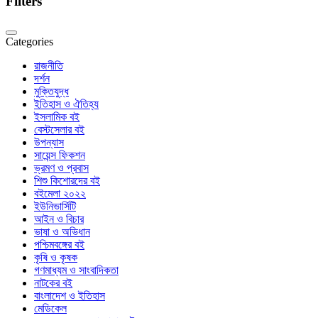
Filters
Categories
রাজনীতি
দর্শন
মুক্তিযুদ্ধ
ইতিহাস ও ঐতিহ্য
ইসলামিক বই
বেস্টসেলার বই
উপন্যাস
সায়েন্স ফিকশন
ভ্রমণ ও প্রবাস
শিশু কিশোরদের বই
বইমেলা ২০২২
ইউনিভার্সিটি
আইন ও বিচার
ভাষা ও অভিধান
পশ্চিমবঙ্গের বই
কৃষি ও কৃষক
গণমাধ্যম ও সাংবাদিকতা
নাটকের বই
বাংলাদেশ ও ইতিহাস
মেডিকেল