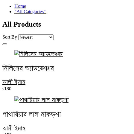
Home
"All Categories"
All Products
Sort By
নিলিসের অ্যাডভেঞ্চার
আলী ইমাম
৳180
পাথারিয়ার লাল মাকড়শা
আলী ইমাম