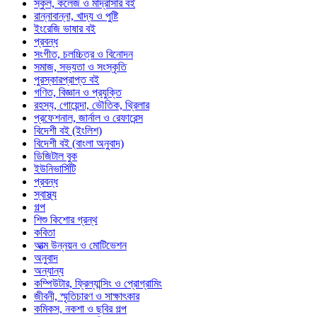
স্কুল, কলেজ ও মাদ্রাসার বই
রান্নাবান্না, খাদ্য ও পুষ্টি
ইংরেজি ভাষার বই
প্রবন্ধ
সংগীত, চলচ্চিত্র ও বিনোদন
সমাজ, সভ্যতা ও সংস্কৃতি
পুরস্কারপ্রাপ্ত বই
গণিত, বিজ্ঞান ও প্রযুক্তি
রহস্য, গোয়েন্দা, ভৌতিক, থ্রিলার
প্রফেশনাল, জার্নাল ও রেফারেন্স
বিদেশী বই (ইংলিশ)
বিদেশী বই (বাংলা অনুবাদ)
ডিজিটাল বুক
ইউনিভার্সিটি
প্রবন্ধ
স্বাস্থ্য
গল্প
শিশু কিশোর গ্রন্থ
কবিতা
আত্ম উন্নয়ন ও মোটিভেশন
অনুবাদ
অন্যান্য
কম্পিউটার, ফ্রিল্যান্সিং ও প্রোগ্রামিং
জীবনী, স্মৃতিচারণ ও সাক্ষাৎকার
কমিকস, নকশা ও ছবির গল্প