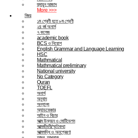
হুমায়ুন আজাদ
More >>>
বিষয়
১ম শ্রেণী হতে ৮ম শ্রেণী
২য় বর্ষ অনার্স
৭ কলেজ
academic book
BCS ও নিয়োগ
English Grammar and Language Learning
HSC
Mathmatical
Mathmatical preliminary
National university
No Category
Quran
TOEFL
অনার্স
অনুবাদ
অন্যান্য
অ্যাডভেঞ্চার
আইন ও বিচার
আত্ম উন্নয়ন ও মোটিভেশন
আত্মজীবনী/স্মৃতিকথা
আত্মশুদ্ধি ও অনুপ্রেরণা
আদব, আখলাক