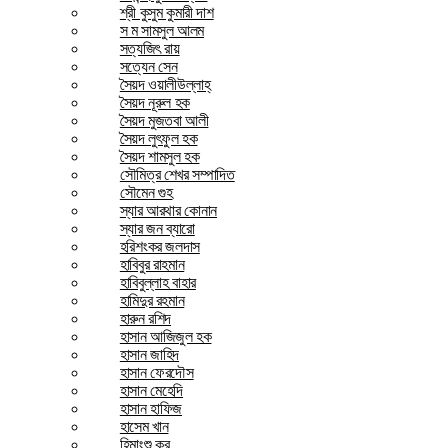
শ্রী কুসুম কুমারী দাশ
স ম সামসুল আলম
সত্যজিৎ রায়
সত্যেন সেন
সৈয়দ ওয়ালীউল্লাহ্
সৈয়দ নূরুল হক
সৈয়দ মুজতবা আলী
সৈয়দ লুৎফুল হক
সৈয়দ শামসুল হক
সৌমিত্র শেখর সম্পাদিত
সৌমেন গুহ
স্যার আরথার কোনান
স্যার জন ব্যারো
হরিশংকর জলদাস
হাবিবুর রাহমান
হাবিবুল্লাহ বাহার
হামিদুর রহমান
হারুন রশিদ
হাসান আজিজুল হক
হাসান জাহিদ
হাসান ফেরদৌস
হাসান মেহেদি
হাসান হাফিজ
হাসেম খান
হিমাংশু কর