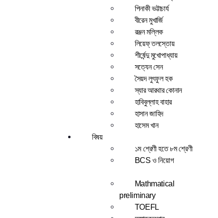
পিনাকী ভট্টাচার্য
বীরেন মুখার্জি
রঞ্জন মল্লিক
লিয়েফ্ তলস্তোয়
শীর্ষেন্দু মুখোপাধ্যায়
সত্যেন সেন
সৈয়দ লুৎফুল হক
স্যার আরথার কোনান
হাবিবুল্লাহ বাহার
হাসান জাহিদ
হাসেম খান
বিষয়
১ম শ্রেণী হতে ৮ম শ্রেণী
BCS ও নিয়োগ
Mathmatical
preliminary
TOEFL