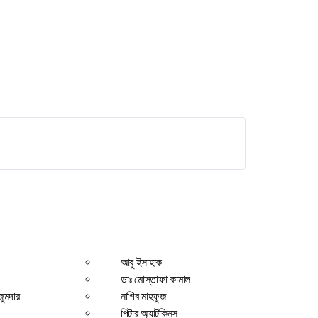
আবু ইসাহাক
ডাঃ মোস্তাফা কামাল
জুমদার
নাগিব মাহফুজ
পিটার অ্যাটকিনস