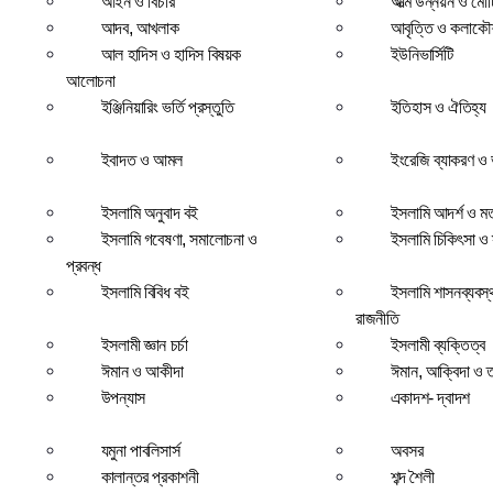
আইন ও বিচার
আত্ম উন্নয়ন ও মো
আদব, আখলাক
আবৃত্তি ও কলাক
আল হাদিস ও হাদিস বিষয়ক
ইউনিভার্সিটি
আলোচনা
ইঞ্জিনিয়ারিং ভর্তি প্রস্তুতি
ইতিহাস ও ঐতিহ্য
ইবাদত ও আমল
ইংরেজি ব্যাকরণ ও ভ
ইসলামি অনুবাদ বই
ইসলামি আদর্শ ও ম
ইসলামি গবেষণা, সমালোচনা ও
ইসলামি চিকিৎসা ও স্
প্রবন্ধ
ইসলামি বিবিধ বই
ইসলামি শাসনব্যবস্
রাজনীতি
ইসলামী জ্ঞান চর্চা
ইসলামী ব্যক্তিত্ব
ঈমান ও আকীদা
ঈমান, আক্বিদা ও 
উপন্যাস
একাদশ- দ্বাদশ
যমুনা পাবলিসার্স
অবসর
কালান্তর প্রকাশনী
শব্দ শৈলী