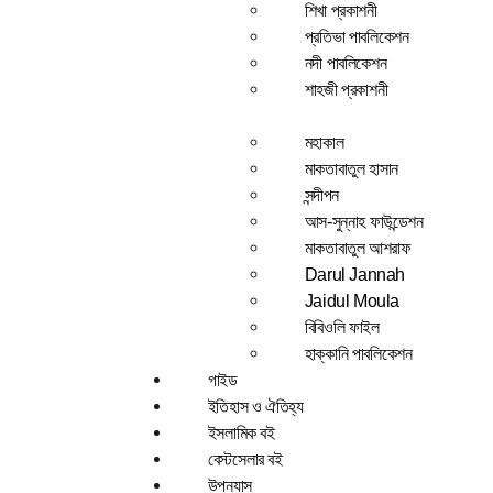
শিখা প্রকাশনী
প্রতিভা পাবলিকেশন
নদী পাবলিকেশন
শাহজী প্রকাশনী
মহাকাল
মাকতাবাতুল হাসান
সন্দীপন
আস-সুন্নাহ ফাউন্ডেশন
মাকতাবাতুল আশরাফ
Darul Jannah
Jaidul Moula
বিবিওলি ফাইল
হাক্কানি পাবলিকেশন
গাইড
ইতিহাস ও ঐতিহ্য
ইসলামিক বই
বেস্টসেলার বই
উপন্যাস