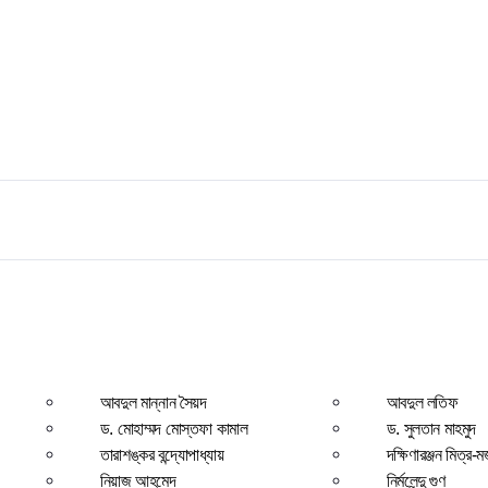
আবদুল মান্নান সৈয়দ
আবদুল লতিফ
ড. মোহাম্মদ মোস্তফা কামাল
ড. সুলতান মাহমুদ
তারাশঙ্কর বন্দ্যোপাধ্যায়
দক্ষিণারঞ্জন মিত্র-ম
নিয়াজ আহমেদ
নির্মলেন্দু গুণ