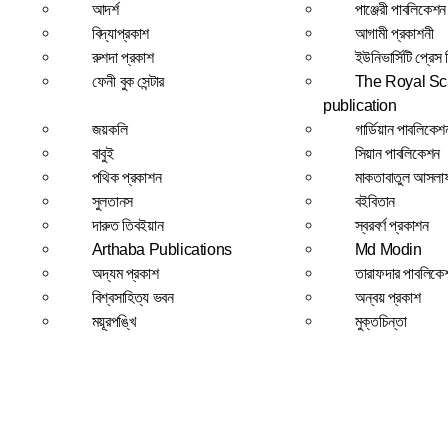
আদর্শ
পাঞ্জেরী পাবলিকেশন
বিদ্যাপ্রকাশ
আগামী প্রকাশনী
রুশদা প্রকাশ
ইউনিভার্সিটি প্রেস
ফেনী বুক সেন্টার
The Royal Sci
publication
জয়কলি
গার্ডিয়ান পাবলিকে
বাবুই
সিয়ান পাবলিকেশন
পথিক প্রকাশন
মাকতাবাতুল আসলা
সুলতানস
বইবিতান
দারুত তিবইয়ান
স্বরবর্ণ প্রকাশন
Arthaba Publications
Md Modin
অদ্যম প্রকাশ
তারাফদার পাবলিকে
বিশ্বসাহিত্য ভবন
অন্বয় প্রকাশ
ময়ূরপঙ্খি
মুক্তচিন্তা