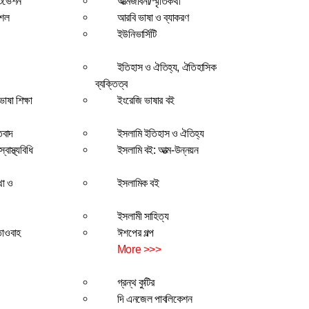
টিভেশন
আত্মজীবনী/স্মৃতিকথা
ৌশল
আরবি ভাষা ও ব্যাকরণ
ইউনিভার্সিটি
ইতিহাস ও ঐতিহ্য, ঐতিহাসিক
ব্যক্তিত্ব
াষা শিক্ষা
ইংরেজি ভাষার বই
তবাদ
ইসলামি ইতিহাস ও ঐতিহ্য
বাস্থ্যবিধি
ইসলামি বই: আত্ম-উন্নয়ন
থা ও
ইসলামিক বই
ইসলামী সাহিত্য
তাওবাহ
ঈশপের গল্প
More >>>
গ্রন্থ কুটির
দি এনজেল পাবলিকেশন