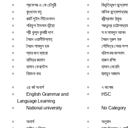
প্রফেসর এ কে চৌধুরী
বিভূতিভূষণ বন্দ্যোপা
বুদ্ধদেব বসু
মানিক বন্দ্যোপাধ্যায়
রবার্ট লুইস স্টিভেনসন
রবীন্দ্রনাথ ঠাকুর
শরিফুল ইসলাম ভূঁইয়া
শরৎচন্দ্র চট্টোপাধ্যা
শ্রী কুসুম কুমারী দাশ
স ম সামসুল আলম
সৈয়দ ওয়ালীউল্লাহ্
সৈয়দ নূরুল হক
সৈয়দ শামসুল হক
সৌমিত্র শেখর সম্প
স্যার জন ব্যারো
হরিশংকর জলদাস
হামিদুর রহমান
হারুন রশিদ
হাসান ফেরদৌস
হাসান মেহেদি
হিমাংশু কর
হুমায়ুন আজাদ
২য় বর্ষ অনার্স
৭ কলেজ
English Grammar and
HSC
Language Learning
National university
No Category
অনার্স
অনুবাদ