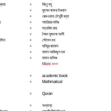
ধ্যায়
বিষ্ণু বসু
মুহম্মদ জাফর ইকবাল
রেজওয়ানা চৌধুরী বন্যা
য়
শাহরিয়ার কবির
সত্যজিৎ রায়
সৈয়দ মুজতবা আলী
াদিত
সৌমেন গুহ
হাবিবুর রাহমান
হাসান আজিজুল হক
হাসান হাফিজ
More >>>
academic book
Mathmatical
Quran
অন্যান্য