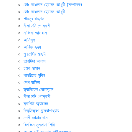
মোঃ আওলাদ হোসেন চৌধুরী (সম্পাদক)
মোঃ আওলাদ হোসেন চৌধুরী
শামসুর রাহমান
নীলা মনি গোস্বামী
নাফিসা আওয়াল
আনিসুল
আরিফ হৃদয়
মুনতাসির মাহদি
তাহমিমা আনাম
চমক হাসান
শাহরিয়ার সুবিন
শেখ হাসিনা
ড্যানিয়েল গোলম্যান
নীলা মনি গোস্বামী
ম্যাথিউ অ্যালেন
বিভূতিভূষণ বন্দ্যোপাধ্যায়
শেলী জামান খান
বিলকিস সুলতানা শিরি
আব্দুল হাই মুহাম্মাদ সাইফুল্ললাহ