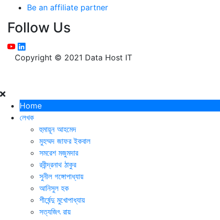
Be an affiliate partner
Follow Us
Copyright © 2021 Data Host IT
Home
লেখক
হুমায়ূন আহমেদ
মুহম্মদ জাফর ইকবাল
সমরেশ মজুমদার
রবীন্দ্রনাথ ঠাকুর
সুনীল গঙ্গোপাধ্যায়
আনিসুল হক
শীর্ষেন্দু মুখোপাধ্যায়
সত্যজিৎ রায়