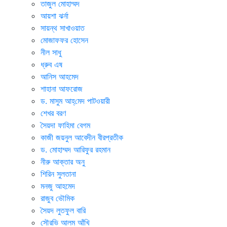
তাজুল মোহাম্মদ
আয়শা ঝর্না
সায়ন্থ সাখাওয়াত
মোজাফফর হোসেন
নীল সাধু
ধ্রুব এষ
আনিস আহমেদ
শাহানা আফরোজ
ড. মাসুম আহ্‌মেদ পাটওয়ারী
শেখর বরণ
সৈয়দা ফাহিমা বেগম
কাজী জয়নুল আবেদীন বীরপ্রতীক
ড. মোহাম্মদ আরিফুর রহমান
নীরু আক্তার অনু
শিরিন সুলতানা
মনজু আহমেদ
রাজুব ভৌমিক
সৈয়দ লুতফুল বারি
সৌরভি আলম আঁখি