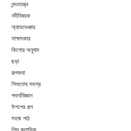
নন্দনতত্ত্ব
নদীবিষয়ক
অ্যাডভেঞ্চার
সাক্ষাৎকার
কিশোর অনুবাদ
ছড়া
রূপকথা
শিশুতোষ সমগ্র
পদার্থবিজ্ঞান
ঈশপের গল্প
সহজ পাঠ
শিশু ক্লাসিক