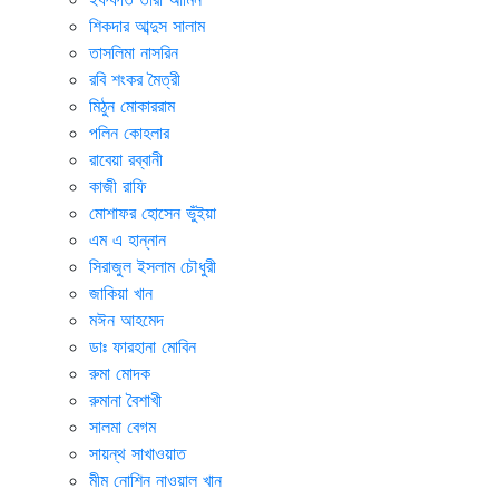
শিকদার আব্দুস সালাম
তাসলিমা নাসরিন
রবি শংকর মৈত্রী
মিঠুন মোকাররাম
পলিন কোহলার
রাবেয়া রব্বানী
কাজী রাফি
মোশাফর হোসেন ভুঁইয়া
এম এ হান্নান
সিরাজুল ইসলাম চৌধুরী
জাকিয়া খান
মঈন আহমেদ
ডাঃ ফারহানা মোবিন
রুমা মোদক
রুমানা বৈশাখী
সালমা বেগম
সায়ন্থ সাখাওয়াত
মীম নোশিন নাওয়াল খান