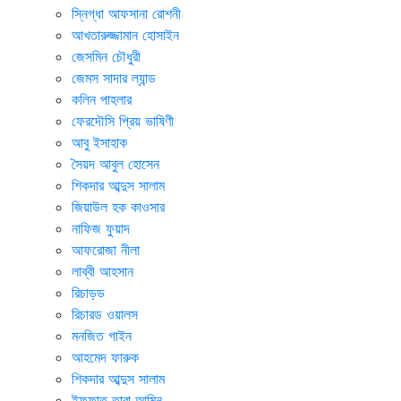
স্নিগ্ধা আফসানা রোশনী
আখতারুজ্জামান হোসাইন
জেসমিন চৌধুরী
জেমস সাদার ল্যান্ড
কলিন পাহলার
ফেরদৌসি প্রিয় ভাষিণী
আবু ইসাহাক
সৈয়দ আবুল হোসেন
শিকদার আব্দুস সালাম
জিয়াউল হক কাওসার
নাফিজ ফুয়াদ
আফরোজা নীলা
লাব্বী আহসান
রিচাড়ড
রিচারড ওয়ালস
মনজিত গাইন
আহমেদ ফারুক
শিকদার আব্দুস সালাম
ইফফাত তারা আমিন