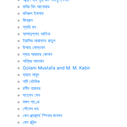
কবির বিন আনোয়ার
মনিরুল ইসলাম
জিব্রান
গ্যারি হল
আসাদুল্লাহ আতিক
ইয়াসির আরাফাত রাতুল
উম্মাহ মোস্তফা
স্যার আরথার কোনান
শাব্বির আহসান
Golam Mustafa and M. M. Kabir
হায়াত মামুদ
শর্মি ভৌমিক
রশীদ হায়দার
সত্যেন সেন
মঙ্গল পাণ্ডে
সৌমেন গুহ
কেন ব্ল্যাঞ্ছার্ড স্পিনার জনসন
মেল রবিন্স