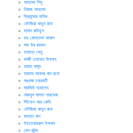
আহমেদ শিমু
নিয়াজ আহমেদ
ফ্রিলান্সার নাসিম
ফৌজিয়া খাতুন রানা
হাসান রাউফুন
ডাঃ মোস্তাফা কামাল
সাদ উর রহমান
তামান্ন সেতু
কাজী এনায়েত উল্লাহ
হায়াত মামুদ
হায়দার আকবর খান রনো
পঙ্কজ চক্রবতী
ম্যাথিউ অ্যালেন
নাজমুস সাদাত পারভেজ
স্টিফেন আর কেভি
ফৌজিয়া খাতুন রানা
মান্নান খান
ইফতেখায়রুল ইসলাম
মেল রবিন্স