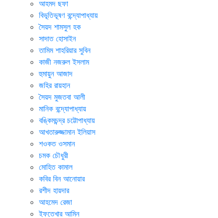
আহমদ ছফা
বিভূতিভূষণ বন্দ্যোপাধ্যায়
সৈয়দ শামসুল হক
সাদাত হোসাইন
তামিম শাহরিয়ার সুবিন
কাজী নজরুল ইসলাম
হুমায়ুন আজাদ
জহির রায়হান
সৈয়দ মুজতবা আলী
মানিক বন্দ্যোপাধ্যায়
বঙ্কিমচন্দ্র চট্টোপাধ্যায়
আখতারুজ্জামান ইলিয়াস
শওকত ওসমান
চমক চৌধুরী
মোহিত কামাল
কবির বিন আনোয়ার
রশীদ হায়দার
আহমেদ রেজা
ইফতেখার আমিন