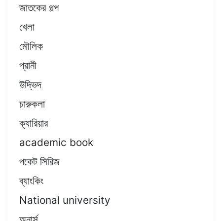
জাতকের গল্প
খেলা
মৌলিক
প্রানী
উদ্ভিদ
চারুকলা
ক্যারিয়ার
academic book
পকেট সিরিজ
ব্যাংকিং
National university
অনার্স