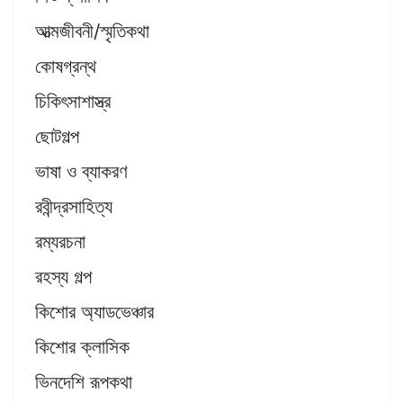
আত্মজীবনী/স্মৃতিকথা
কোষগ্রন্থ
চিকিৎসাশাস্ত্র
ছোটগল্প
ভাষা ও ব্যাকরণ
রবীন্দ্রসাহিত্য
রম্যরচনা
রহস্য গল্প
কিশোর অ্যাডভেঞ্চার
কিশোর ক্লাসিক
ভিনদেশি রূপকথা