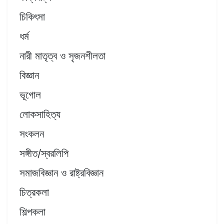
চিকিৎসা
ধর্ম
নারী মাতৃত্ব ও সৃজনশীলতা
বিজ্ঞান
ভূগোল
লোকসাহিত্য
সংকলন
সঙ্গীত/স্বরলিপি
সমাজবিজ্ঞান ও রাষ্ট্রবিজ্ঞান
চিত্রকলা
শিল্পকলা