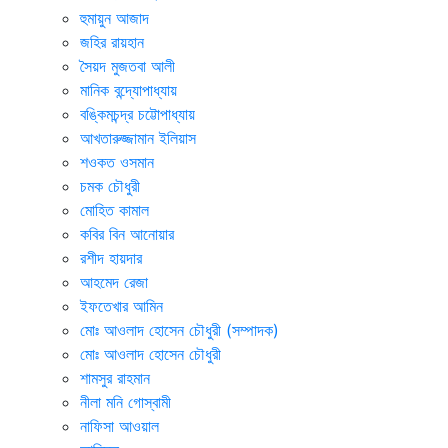
হুমায়ুন আজাদ
জহির রায়হান
সৈয়দ মুজতবা আলী
মানিক বন্দ্যোপাধ্যায়
বঙ্কিমচন্দ্র চট্টোপাধ্যায়
আখতারুজ্জামান ইলিয়াস
শওকত ওসমান
চমক চৌধুরী
মোহিত কামাল
কবির বিন আনোয়ার
রশীদ হায়দার
আহমেদ রেজা
ইফতেখার আমিন
মোঃ আওলাদ হোসেন চৌধুরী (সম্পাদক)
মোঃ আওলাদ হোসেন চৌধুরী
শামসুর রাহমান
নীলা মনি গোস্বামী
নাফিসা আওয়াল