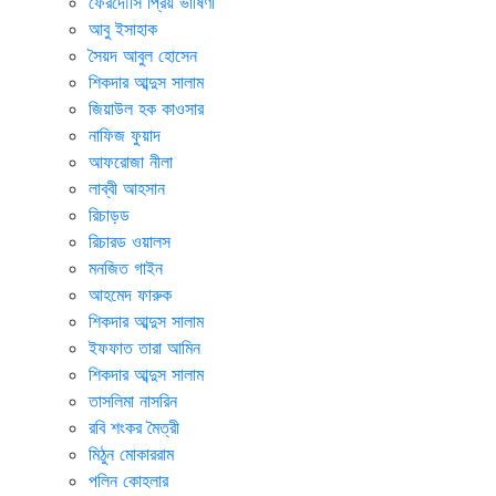
ফেরদৌসি প্রিয় ভাষিণী
আবু ইসাহাক
সৈয়দ আবুল হোসেন
শিকদার আব্দুস সালাম
জিয়াউল হক কাওসার
নাফিজ ফুয়াদ
আফরোজা নীলা
লাব্বী আহসান
রিচাড়ড
রিচারড ওয়ালস
মনজিত গাইন
আহমেদ ফারুক
শিকদার আব্দুস সালাম
ইফফাত তারা আমিন
শিকদার আব্দুস সালাম
তাসলিমা নাসরিন
রবি শংকর মৈত্রী
মিঠুন মোকাররাম
পলিন কোহলার