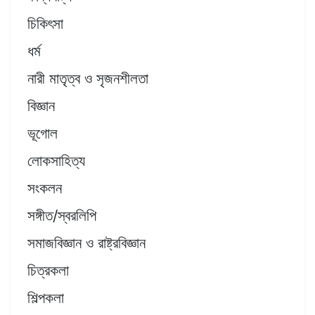
চিকিৎসা
ধর্ম
নারী মাতৃত্ব ও সৃজনশীলতা
বিজ্ঞান
ভূগোল
লোকসাহিত্য
সংকলন
সঙ্গীত/স্বরলিপি
সমাজবিজ্ঞান ও রাষ্ট্রবিজ্ঞান
চিত্রকলা
শিল্পকলা