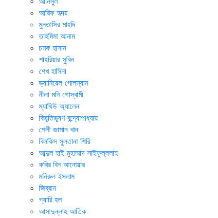
আনিসুল
আরিফ হৃদয়
মুনতাসির মাহদি
তাহমিমা আনাম
চমক হাসান
শাহরিয়ার সুবিন
শেখ হাসিনা
ড্যানিয়েল গোলম্যান
নীলা মনি গোস্বামী
ম্যাথিউ অ্যালেন
বিভূতিভূষণ বন্দ্যোপাধ্যায়
শেলী জামান খান
বিলকিস সুলতানা শিরি
আব্দুল হাই মুহাম্মাদ সাইফুল্ললাহ
কবির বিন আনোয়ার
মনিরুল ইসলাম
জিব্রান
গ্যারি হল
আসাদুল্লাহ আতিক