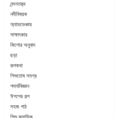
নন্দনতত্ত্ব
নদীবিষয়ক
অ্যাডভেঞ্চার
সাক্ষাৎকার
কিশোর অনুবাদ
ছড়া
রূপকথা
শিশুতোষ সমগ্র
পদার্থবিজ্ঞান
ঈশপের গল্প
সহজ পাঠ
শিশু ক্লাসিক