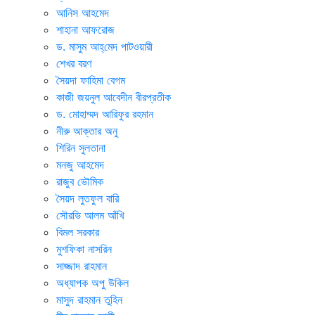
আনিস আহমেদ
শাহানা আফরোজ
ড. মাসুম আহ্‌মেদ পাটওয়ারী
শেখর বরণ
সৈয়দা ফাহিমা বেগম
কাজী জয়নুল আবেদীন বীরপ্রতীক
ড. মোহাম্মদ আরিফুর রহমান
নীরু আক্তার অনু
শিরিন সুলতানা
মনজু আহমেদ
রাজুব ভৌমিক
সৈয়দ লুতফুল বারি
সৌরভি আলম আঁখি
বিমল সরকার
মুশফিকা নাসরিন
সাজ্জাদ রাহমান
অধ্যাপক অপু উকিল
মাসুদ রাহমান তুহিন