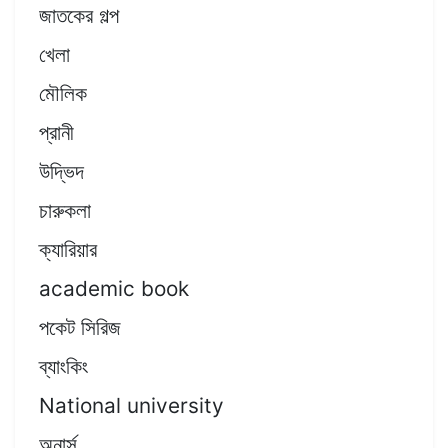
জাতকের গল্প
খেলা
মৌলিক
প্রানী
উদ্ভিদ
চারুকলা
ক্যারিয়ার
academic book
পকেট সিরিজ
ব্যাংকিং
National university
অনার্স