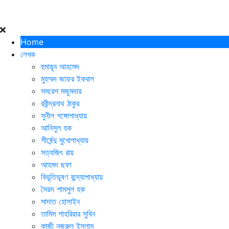
Home
লেখক
হুমায়ূন আহমেদ
মুহম্মদ জাফর ইকবাল
সমরেশ মজুমদার
রবীন্দ্রনাথ ঠাকুর
সুনীল গঙ্গোপাধ্যায়
আনিসুল হক
শীর্ষেন্দু মুখোপাধ্যায়
সত্যজিৎ রায়
আহমদ ছফা
বিভূতিভূষণ বন্দ্যোপাধ্যায়
সৈয়দ শামসুল হক
সাদাত হোসাইন
তামিম শাহরিয়ার সুবিন
কাজী নজরুল ইসলাম