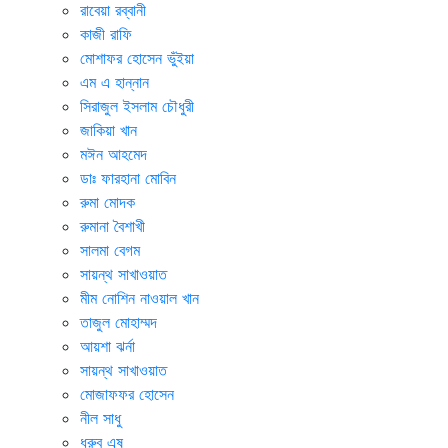
রাবেয়া রব্বানী
কাজী রাফি
মোশাফর হোসেন ভুঁইয়া
এম এ হান্নান
সিরাজুল ইসলাম চৌধুরী
জাকিয়া খান
মঈন আহমেদ
ডাঃ ফারহানা মোবিন
রুমা মোদক
রুমানা বৈশাখী
সালমা বেগম
সায়ন্থ সাখাওয়াত
মীম নোশিন নাওয়াল খান
তাজুল মোহাম্মদ
আয়শা ঝর্না
সায়ন্থ সাখাওয়াত
মোজাফফর হোসেন
নীল সাধু
ধ্রুব এষ