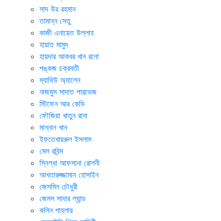
সাদ উর রহমান
তামান্ন সেতু
কাজী এনায়েত উল্লাহ
হায়াত মামুদ
হায়দার আকবর খান রনো
পঙ্কজ চক্রবতী
ম্যাথিউ অ্যালেন
নাজমুস সাদাত পারভেজ
স্টিফেন আর কেভি
ফৌজিয়া খাতুন রানা
মান্নান খান
ইফতেখায়রুল ইসলাম
মেল রবিন্স
স্নিগ্ধা আফসানা রোশনী
আখতারুজ্জামান হোসাইন
জেসমিন চৌধুরী
জেমস সাদার ল্যান্ড
কলিন পাহলার