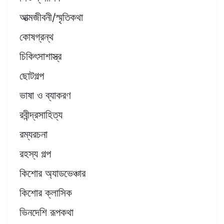
আত্মজীবনী/স্মৃতিকথা
কোষগ্রন্থ
চিকিৎসাশাস্ত্র
ছোটগল্প
ভাষা ও ব্যাকরণ
রবীন্দ্রসাহিত্য
রম্যরচনা
রহস্য গল্প
কিশোর অ্যাডভেঞ্চার
কিশোর ক্লাসিক
ভিনদেশি রূপকথা