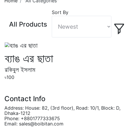
Home
"All Categories"
Sort By
All Products
ব্যাঙ এর ছাতা
রকিবুল ইসলাম
৳100
Contact Info
Address:
House: 82, (3rd floor), Road: 10/1, Block: D,
Dhaka-1212
Phone:
+8801777333675
Email:
sales@boibitan.com