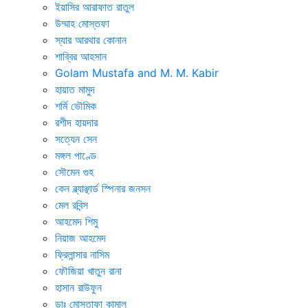
ইয়াসির আরাফাত রাতুল
উম্মাহ মোস্তফা
স্যার আরথার কোনান
শাব্বির আহসান
Golam Mustafa and M. M. Kabir
হায়াত মামুদ
শর্মি ভৌমিক
রশীদ হায়দার
সত্যেন সেন
মঙ্গল পাণ্ডে
সৌমেন গুহ
কেন ব্ল্যাঞ্ছার্ড স্পিনার জনসন
মেল রবিন্স
আহমেদ শিমু
নিয়াজ আহমেদ
ফ্রিলান্সার নাসিম
ফৌজিয়া খাতুন রানা
হাসান রাউফুন
ডাঃ মোস্তাফা কামাল