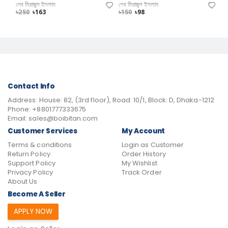
শেখ মিরাজুল ইসলাম
শেখ মিরাজুল ইসলাম
৳250
৳163
৳150
৳98
Contact Info
Address:
House: 82, (3rd floor), Road: 10/1, Block: D, Dhaka-1212
Phone:
+8801777333675
Email:
sales@boibitan.com
Customer Services
My Account
Terms & conditions
Login as Customer
Return Policy
Order History
Support Policy
My Wishlist
Privacy Policy
Track Order
About Us
Become A Seller
APPLY NOW