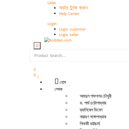
Links
অর্ডার ট্র্যাক করুন
Help Center
Login
Login customer
Login seller
0
0
হোম
লেখক
আবদুল গাফফার চৌধুরী
ড. পার্থ চট্টোপাধ্যায়
ড্যানিয়েল ডিফো
নারায়ণ গঙ্গোপাধ্যায়
পিনাকী ভট্টাচার্য