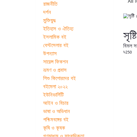
All 
রাজনীতি
দর্শন
মুক্তিযুদ্ধ
ইতিহাস ও ঐতিহ্য
সৃষ
ইসলামিক বই
বেস্টসেলার বই
বিমল স
৳250
উপন্যাস
সায়েন্স ফিকশন
ভ্রমণ ও প্রবাস
শিশু কিশোরদের বই
বইমেলা ২০২২
ইউনিভার্সিটি
আইন ও বিচার
ভাষা ও অভিধান
পশ্চিমবঙ্গের বই
কৃষি ও কৃষক
গণমাধ্যম ও সাংবাদিকতা