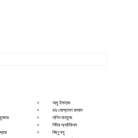
আবু ইসাহাক
ডাঃ মোস্তাফা কামাল
জুমদার
নাগিব মাহফুজ
পিটার অ্যাটকিনস
ধ্যায়
বিষ্ণু বসু