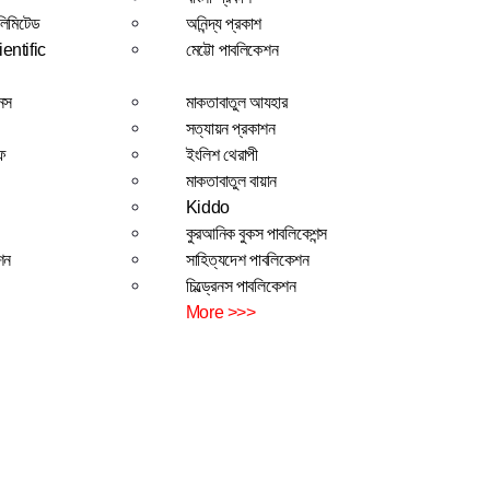
 লিমিটেড
অনিন্দ্য প্রকাশ
entific
মেট্টো পাবলিকেশন
শনস
মাকতাবাতুল আযহার
সত্যায়ন প্রকাশন
ফ
ইংলিশ থেরাপী
মাকতাবাতুল বায়ান
Kiddo
কুরআনিক বুকস পাবলিকেশন্স
শন
সাহিত্যদেশ পাবলিকেশন
চিল্ড্রেনস পাবলিকেশন
More >>>