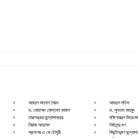
আবদুল মান্নান সৈয়দ
আবদুল লতিফ
ড. মোহাম্মদ মোস্তফা কামাল
ড. সুলতান মাহমুদ
তারাশঙ্কর বন্দ্যোপাধ্যায়
দক্ষিণারঞ্জন মিত্র-ম
নিয়াজ আহমেদ
নির্মলেন্দু গুণ
প্রফেসর এ কে চৌধুরী
বিভূতিভূষণ বন্দ্যোপা