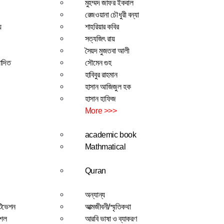
মুহম্মদ জাফর ইকবাল
রেজওয়ানা চৌধুরী বন্যা
য়
শাহরিয়ার কবির
সত্যজিৎ রায়
সৈয়দ মুজতবা আলী
াদিত
সৌমেন গুহ
হাবিবুর রাহমান
হাসান আজিজুল হক
হাসান হাফিজ
More >>>
academic book
Mathmatical
Quran
অন্যান্য
টিভেশন
আত্মজীবনী/স্মৃতিকথা
ৌশল
আরবি ভাষা ও ব্যাকরণ