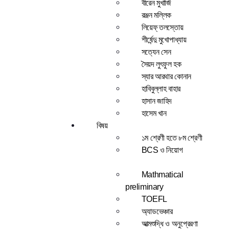
বীরেন মুখার্জি
রঞ্জন মল্লিক
লিয়েফ্ তলস্তোয়
শীর্ষেন্দু মুখোপাধ্যায়
সত্যেন সেন
সৈয়দ লুৎফুল হক
স্যার আরথার কোনান
হাবিবুল্লাহ বাহার
হাসান জাহিদ
হাসেম খান
বিষয়
১ম শ্রেণী হতে ৮ম শ্রেণী
BCS ও নিয়োগ
Mathmatical
preliminary
TOEFL
অ্যাডভেঞ্চার
আত্মশুদ্ধি ও অনুপ্রেরণা