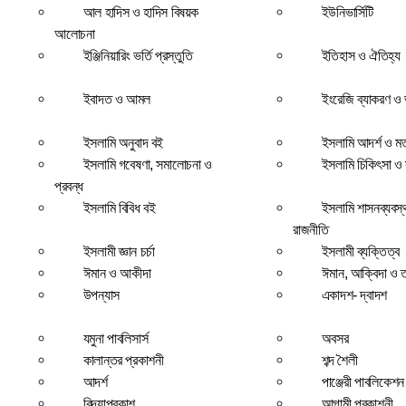
আল হাদিস ও হাদিস বিষয়ক
ইউনিভার্সিটি
আলোচনা
ইঞ্জিনিয়ারিং ভর্তি প্রস্তুতি
ইতিহাস ও ঐতিহ্য
ইবাদত ও আমল
ইংরেজি ব্যাকরণ ও ভ
ইসলামি অনুবাদ বই
ইসলামি আদর্শ ও ম
ইসলামি গবেষণা, সমালোচনা ও
ইসলামি চিকিৎসা ও স্
প্রবন্ধ
ইসলামি বিবিধ বই
ইসলামি শাসনব্যবস্
রাজনীতি
ইসলামী জ্ঞান চর্চা
ইসলামী ব্যক্তিত্ব
ঈমান ও আকীদা
ঈমান, আক্বিদা ও 
উপন্যাস
একাদশ- দ্বাদশ
যমুনা পাবলিসার্স
অবসর
কালান্তর প্রকাশনী
শব্দ শৈলী
আদর্শ
পাঞ্জেরী পাবলিকেশন
বিদ্যাপ্রকাশ
আগামী প্রকাশনী