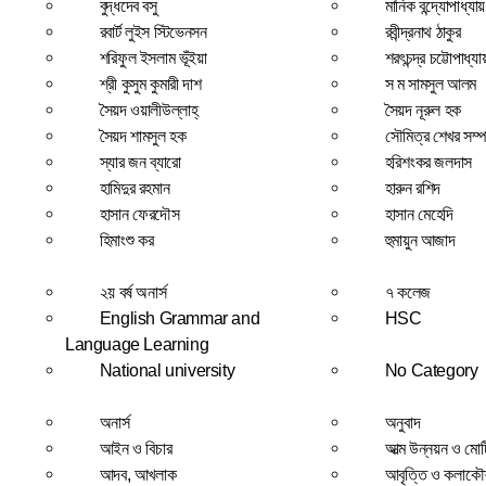
বুদ্ধদেব বসু
মানিক বন্দ্যোপাধ্যায়
রবার্ট লুইস স্টিভেনসন
রবীন্দ্রনাথ ঠাকুর
শরিফুল ইসলাম ভূঁইয়া
শরৎচন্দ্র চট্টোপাধ্যা
শ্রী কুসুম কুমারী দাশ
স ম সামসুল আলম
সৈয়দ ওয়ালীউল্লাহ্
সৈয়দ নূরুল হক
সৈয়দ শামসুল হক
সৌমিত্র শেখর সম্প
স্যার জন ব্যারো
হরিশংকর জলদাস
হামিদুর রহমান
হারুন রশিদ
হাসান ফেরদৌস
হাসান মেহেদি
হিমাংশু কর
হুমায়ুন আজাদ
২য় বর্ষ অনার্স
৭ কলেজ
English Grammar and
HSC
Language Learning
National university
No Category
অনার্স
অনুবাদ
আইন ও বিচার
আত্ম উন্নয়ন ও মো
আদব, আখলাক
আবৃত্তি ও কলাক