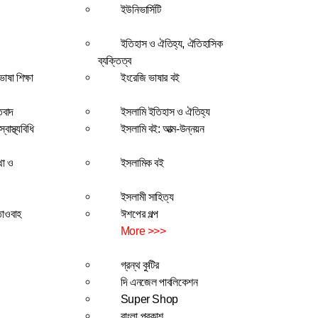
ইউনিভার্সিটি
ইতিহাস ও ঐতিহ্য, ঐতিহাসিক
ব্যক্তিত্ব
াষা শিক্ষা
ইংরেজি ভাষার বই
তবাদ
ইসলামি ইতিহাস ও ঐতিহ্য
বাস্থ্যবিধি
ইসলামি বই: আত্ম-উন্নয়ন
থা ও
ইসলামিক বই
ইসলামী সাহিত্য
তাওবাহ
ঈশপের গল্প
More >>>
গ্রন্থ কুটির
দি এনজেল পাবলিকেশন
Super Shop
বাংলা প্রকাশ