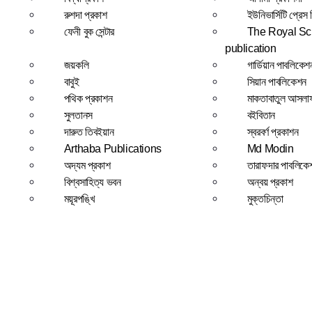
রুশদা প্রকাশ
ইউনিভার্সিটি প্রেস
ফেনী বুক সেন্টার
The Royal Sci
publication
জয়কলি
গার্ডিয়ান পাবলিকে
বাবুই
সিয়ান পাবলিকেশন
পথিক প্রকাশন
মাকতাবাতুল আসলা
সুলতানস
বইবিতান
দারুত তিবইয়ান
স্বরবর্ণ প্রকাশন
Arthaba Publications
Md Modin
অদ্যম প্রকাশ
তারাফদার পাবলিকে
বিশ্বসাহিত্য ভবন
অন্বয় প্রকাশ
ময়ূরপঙ্খি
মুক্তচিন্তা