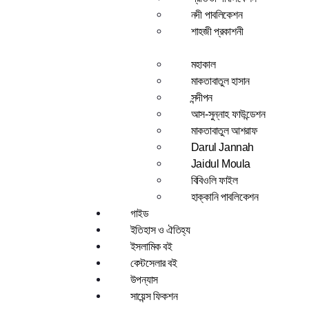
নদী পাবলিকেশন
শাহজী প্রকাশনী
মহাকাল
মাকতাবাতুল হাসান
সন্দীপন
আস-সুন্নাহ ফাউন্ডেশন
মাকতাবাতুল আশরাফ
Darul Jannah
Jaidul Moula
বিবিওলি ফাইল
হাক্কানি পাবলিকেশন
গাইড
ইতিহাস ও ঐতিহ্য
ইসলামিক বই
বেস্টসেলার বই
উপন্যাস
সায়েন্স ফিকশন