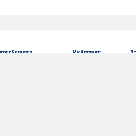
mer Services
My Account
Be
& conditions
Login as Customer
Policy
Order History
Lo
t Policy
My Wishlist
Be
 Policy
Track Order
Pa
Us