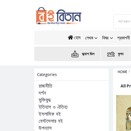
হোম
লেখক
বিষয়
প্রকাশনী
ফ্ল্যাশ ডিল
কুপন
HOME
Categories
All 
রাজনীতি
দর্শন
মুক্তিযুদ্ধ
ইতিহাস ও ঐতিহ্য
ইসলামিক বই
বেস্টসেলার বই
উপন্যাস