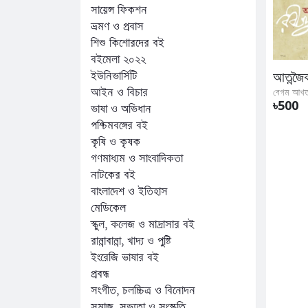
সায়েন্স ফিকশন
ভ্রমণ ও প্রবাস
শিশু কিশোরদের বই
বইমেলা ২০২২
ইউনিভার্সিটি
আইন ও বিচার
বেগম আখত
৳500
ভাষা ও অভিধান
পশ্চিমবঙ্গের বই
কৃষি ও কৃষক
গণমাধ্যম ও সাংবাদিকতা
নাটকের বই
বাংলাদেশ ও ইতিহাস
মেডিকেল
স্কুল, কলেজ ও মাদ্রাসার বই
রান্নাবান্না, খাদ্য ও পুষ্টি
ইংরেজি ভাষার বই
প্রবন্ধ
সংগীত, চলচ্চিত্র ও বিনোদন
সমাজ, সভ্যতা ও সংস্কৃতি