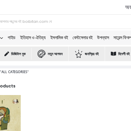
অর্
গাইড
ইতিহাস ও ঐতিহ্য
ইসলামিক বই
বেস্টসেলার বই
উপন্যাস
সায়েন্স ফিক
ডিজিটাল বুক
নতুন আগমন
জনপ্রিয় বই
বিদেশী বই
"ALL CATEGORIES"
Products