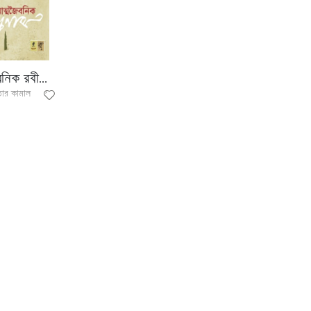
আত্নজৈবনিক রবীন্দ্রনাথ
ার কামাল