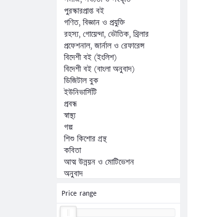
পুরস্কারপ্রাপ্ত বই
গণিত, বিজ্ঞান ও প্রযুক্তি
রহস্য, গোয়েন্দা, ভৌতিক, থ্রিলার
প্রফেশনাল, জার্নাল ও রেফারেন্স
বিদেশী বই (ইংলিশ)
বিদেশী বই (বাংলা অনুবাদ)
ডিজিটাল বুক
ইউনিভার্সিটি
প্রবন্ধ
স্বাস্থ্য
গল্প
শিশু কিশোর গ্রন্থ
কবিতা
আত্ম উন্নয়ন ও মোটিভেশন
অনুবাদ
অন্যান্য
Price range
কম্পিউটার, ফ্রিল্যান্সিং ও প্রোগ্রামিং
জীবনী, স্মৃতিচারণ ও সাক্ষাৎকার