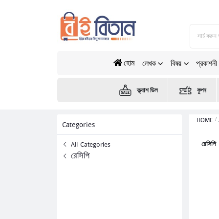
হোম
লেখক
বিষয়
প্রকাশনী
ফ্ল্যাশ ডিল
কুপন
HOME
Categories
রেসিপি
All Categories
রেসিপি