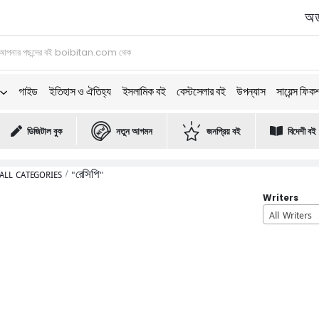
অর্
গাইড
ইতিহাস ও ঐতিহ্য
ইসলামিক বই
বেস্টসেলার বই
উপন্যাস
সায়েন্স ফিক
ডিজিটাল বুক
নতুন আগমন
জনপ্রিয় বই
বিদেশী বই
ALL CATEGORIES
"রেসিপি"
Writers
All Writers