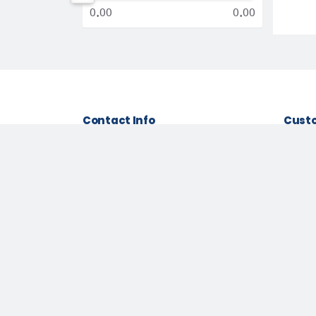
0.00
0.00
Contact Info
Custo
Address:
House: 82, (3rd floor), Road:
Terms 
10/1, Block: D, Dhaka-1212
Return 
Phone:
+8801777333675
Suppor
Email:
sales@boibitan.com
Privacy
About 
Copyright © 2021 Data Host IT