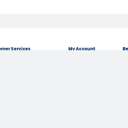
mer Services
My Account
Be
& conditions
Login as Customer
Policy
Order History
Lo
t Policy
My Wishlist
Be
 Policy
Track Order
Pa
Us