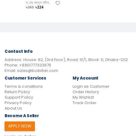
ড.মোঃ আব্দুল মতিন, নাসরিন আখতার, মোঃ আব্দুল আজিজ
৳263
৳224
Contact Info
Address:
House: 82, (3rd floor), Road: 10/1, Block: D, Dhaka-1212
Phone:
+8801777333675
Email:
sales@boibitan.com
Customer Services
My Account
Terms & conditions
Login as Customer
Return Policy
Order History
Support Policy
My Wishlist
Privacy Policy
Track Order
About Us
Become A Seller
APPLY NOW