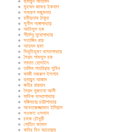
হুমায়ূন আহমেদ
মুহম্মদ জাফর ইকবাল
সমরেশ মজুমদার
রবীন্দ্রনাথ ঠাকুর
সুনীল গঙ্গোপাধ্যায়
আনিসুল হক
শীর্ষেন্দু মুখোপাধ্যায়
সত্যজিৎ রায়
আহমদ ছফা
বিভূতিভূষণ বন্দ্যোপাধ্যায়
সৈয়দ শামসুল হক
সাদাত হোসাইন
তামিম শাহরিয়ার সুবিন
কাজী নজরুল ইসলাম
হুমায়ুন আজাদ
জহির রায়হান
সৈয়দ মুজতবা আলী
মানিক বন্দ্যোপাধ্যায়
বঙ্কিমচন্দ্র চট্টোপাধ্যায়
আখতারুজ্জামান ইলিয়াস
শওকত ওসমান
চমক চৌধুরী
মোহিত কামাল
কবির বিন আনোয়ার