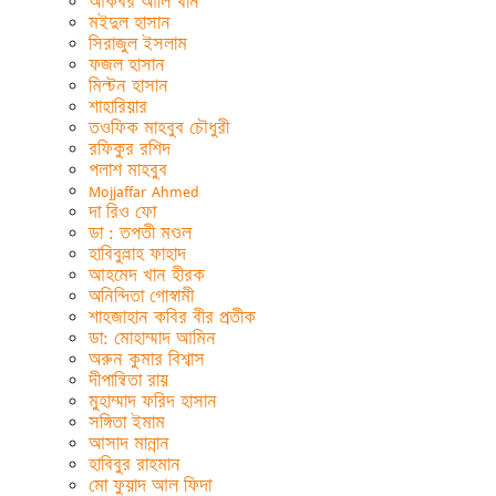
আকবর আলি খান
মইদুল হাসান
সিরাজুল ইসলাম
ফজল হাসান
মিল্টন হাসান
শাহারিয়ার
তওফিক মাহবুব চৌধুরী
রফিকুর রশিদ
পলাশ মাহবুব
Mojjaffar Ahmed
দা রিও ফো
ডা : তপতী মণ্ডল
হাবিবুল্লাহ ফাহাদ
আহমেদ খান হীরক
অনিন্দিতা গোস্বামী
শাহজাহান কবির বীর প্রতীক
ডা: মোহাম্মাদ আমিন
অরুন কুমার বিশ্বাস
দীপান্বিতা রায়
মুহাম্মাদ ফরিদ হাসান
সঙ্গিতা ইমাম
আসাদ মান্নান
হাবিবুর রাহমান
মো ফুয়াদ আল ফিদা