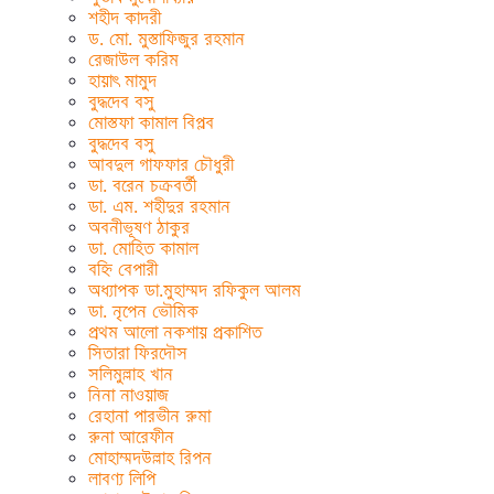
শহীদ কাদরী
ড. মো. মুস্তাফিজুর রহমান
রেজাউল করিম
হায়াৎ মামুদ
বুদ্ধদেব বসু
মোস্তফা কামাল বিপ্লব
বুদ্ধদেব বসু
আবদুল গাফফার চৌধুরী
ডা. বরেন চক্রবর্তী
ডা. এম. শহীদুর রহমান
অবনীভূষণ ঠাকুর
ডা. মোহিত কামাল
বহ্নি বেপারী
অধ্যাপক ডা.মুহাম্মদ রফিকুল আলম
ডা. নৃপেন ভৌমিক
প্রথম আলো নকশায় প্রকাশিত
সিতারা ফিরদৌস
সলিমুল্লাহ খান
নিনা নাওয়াজ
রেহানা পারভীন রুমা
রুনা আরেফীন
মোহাম্মদউল্লাহ রিপন
লাবণ্য লিপি