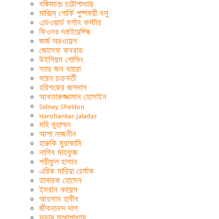
বঙ্কিমচন্দ্র চট্টোপাধ্যায়
মাক্সিম্ গোর্কি পুষ্পময়ী বসু
এডওয়ার্ড মর্গান ফর্স্টার
ফিওদর দস্তইয়েফ্স্কি
জর্জ অরওয়েল
জোসেফ কনরাড
উইলিয়ম গোল্ডিং
স্যার জন ব্যারো
বরেন চক্রবর্তী
হরিশংকর জলদাস
আখতারুজ্জামান হোসাইন
Sidney Sheldon
Harishankar Jaladas
মহি মুহাম্মদ
আশা নাজনীন
হারুকি মুরাকামি
নাগিব মাহফুজ
শরীফুল হাসান
এরিক মারিয়া রের্মাক
তাবারক হোসেন
ইমরান কায়েস
আহসান হাবীব
জীবনানন্দ দাশ
সুভাষ মুখোপাধ্যায়