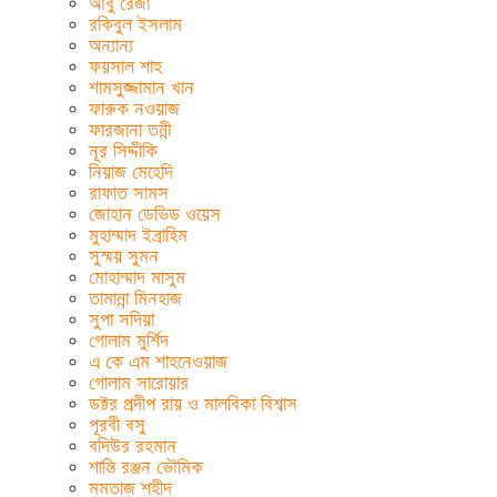
আবু রেজা
রকিবুল ইসলাম
অন্যান্য
ফয়সাল শাহ
শামসুজ্জামান খান
ফারুক নওয়াজ
ফারজানা তন্নী
নূর সিদ্দীকি
নিয়াজ মেহেদি
রাফাত সামস
জোহান ডেভিড ওয়েস
মুহাম্মাদ ইব্রাহিম
সুস্ময় সুমন
মোহাম্মাদ মাসুম
তামান্না মিনহাজ
সুপা সদিয়া
গোলাম মুর্শিদ
এ কে এম শাহনেওয়াজ
গোলাম সারোয়ার
ডক্টর প্রদীপ রায় ও মালবিকা বিশ্বাস
পূরবী বসু
বদিউর রহমান
শান্তি রঞ্জন ভৌমিক
মমতাজ শহীদ