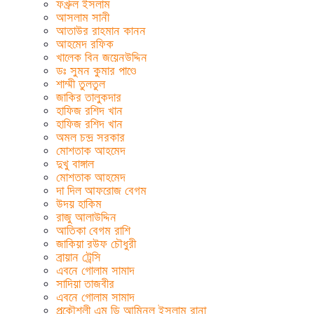
ফখ্রুল ইসলাম
আসলাম সানী
আতাউর রাহমান কানন
আহমেদ রফিক
খালেক বিন জয়েনউদ্দিন
ডঃ সুমন কুমার পাণ্ডে
শাম্মী তুলতুল
জাকির তালুকদার
হাফিজ রশিদ খান
হাফিজ রশিদ খান
অমল চন্দ্র সরকার
মোশতাক আহমেদ
দুখু বাঙ্গাল
মোশতাক আহমেদ
দা দিল আফরোজ বেগম
উদয় হাকিম
রাজু আলাউদ্দিন
আতিকা বেগম রাশি
জাকিয়া রউফ চৌধুরী
ব্রায়ান ট্রেসি
এবনে গোলাম সামাদ
সাদিয়া তাজবীর
এবনে গোলাম সামাদ
প্রকৌশলী এম ডি আমিনুল ইসলাম রানা