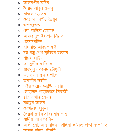
আলমগীর কবির
সৈয়দ আবুল মকসুদ
মারুফ হোসেন
মোঃ আলমগীর তৈমুর
শুভঙ্করশুভ
মো. সাব্বির হোসেন
আফরানুল ইসলাম সিয়াম
জেমসরলিন্স
হাসনাত আবদুল হাই
বঙ্গ বন্ধু শেখ মুজিবর রহমান
শামস সাইদ
ড. সুনীল কান্তি দে
মাহাবুবুল আলম চৌধুরী
ডা. সুমন কুমার পাণ্ডে
তাজবীর সজীব
ডক্টর ওয়েন ডব্লিউ ডায়ার
মোহাম্মদ শাহজাহান সিরাজী
রাশেদ খান মেনন
মাহবুব আলম
মোখলেস মুকুল
সৈয়দা রুখসানা জামান শানু
শামীম আল আমিন
আলী মো. আবু নাঈম, ফাহিমা কানিজ লাভা সম্পাদিত
আব্দুর রউফ চৌধুরী