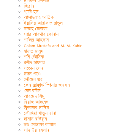
মনিরুল ইসলাম
জিব্রান
গ্যারি হল
আসাদুল্লাহ আতিক
ইয়াসির আরাফাত রাতুল
উম্মাহ মোস্তফা
স্যার আরথার কোনান
শাব্বির আহসান
Golam Mustafa and M. M. Kabir
হায়াত মামুদ
শর্মি ভৌমিক
রশীদ হায়দার
সত্যেন সেন
মঙ্গল পাণ্ডে
সৌমেন গুহ
কেন ব্ল্যাঞ্ছার্ড স্পিনার জনসন
মেল রবিন্স
আহমেদ শিমু
নিয়াজ আহমেদ
ফ্রিলান্সার নাসিম
ফৌজিয়া খাতুন রানা
হাসান রাউফুন
ডাঃ মোস্তাফা কামাল
সাদ উর রহমান