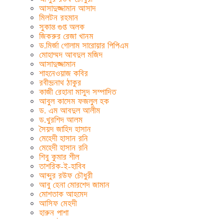
আসাদুজ্জামান আসাদ
মিলটন রহমান
সুকান্ত গুপ্ত অলক
জিকরুর রেজা খানম
ড.মির্জা গোলাম সারোয়ার পিপিএম
মোহাম্মদ আবদুল মজিদ
আসাদুজ্জামান
শাহনেওয়াজ কবির
রবীন্দ্রনাথ ঠাকুর
কাজী রেহানা মাসুদ সম্পাদিত
আবুল কাসেম ফজলুল হক
ড. এম আবদুল আলীম
ড.খুরশিদ আলম
সৈয়দ জাহিদ হাসান
মেহেদী হাসান রনি
মেহেদী হাসান রনি
শিবু কুমার শীল
তাশরিক-ই-হাবিব
আব্দুর রউফ চৌধুরী
আবু হেনা মোরশেদ জামান
মোশতাক আহমেদ
আসিফ মেহদী
হারুন পাশা