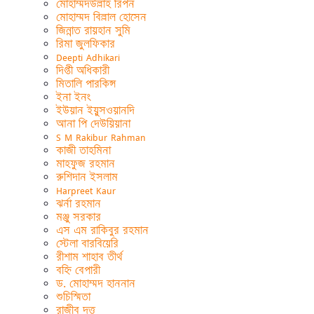
মোহাম্মদউল্লাহ রিপন
মোহাম্মদ বিল্লাল হোসেন
জিন্নাত রায়হান সুমি
রিমা জুলফিকার
Deepti Adhikari
দিপ্তী অধিকারী
মিতালি পারকিন্স
ইনা ইনং
ইউয়ান ইয়ুসওয়ানদি
আনা পি দেউয়িয়ানা
S M Rakibur Rahman
কাজী তাহমিনা
মাহফুজ রহমান
রুশিদান ইসলাম
Harpreet Kaur
ঝর্না রহমান
মঞ্জু সরকার
এস এম রাকিবুর রহমান
স্টেলা বারবিয়েরি
রীশাম শাহাব তীর্থ
বহ্নি বেপারী
ড. মোহাম্মদ হাননান
শুচিস্মিতা
রাজীব দত্ত