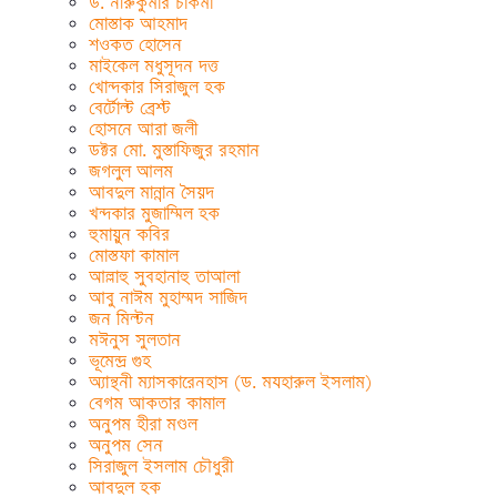
ড. নীরুকুমার চাকমা
মোস্তাক আহমাদ
শওকত হোসেন
মাইকেল মধুসূদন দত্ত
খোন্দকার সিরাজুল হক
বের্টোল্ট ব্রেশ্ট
হোসনে আরা জলী
ডক্টর মো. মুস্তাফিজুর রহমান
জগলুল আলম
আবদুল মান্নান সৈয়দ
খন্দকার মুজাম্মিল হক
হুমায়ুন কবির
মোস্তফা কামাল
আল্লাহু সুবহানাহু তাআলা
আবু নাঈম মুহাম্মদ সাজিদ
জন মিল্টন
মঈনুস সুলতান
ভূমেন্দ্র গুহ
অ্যান্থনী ম্যাসকারেনহাস (ড. মযহারুল ইসলাম)
বেগম আকতার কামাল
অনুপম হীরা মণ্ডল
অনুপম সেন
সিরাজুল ইসলাম চৌধুরী
আবদুল হক