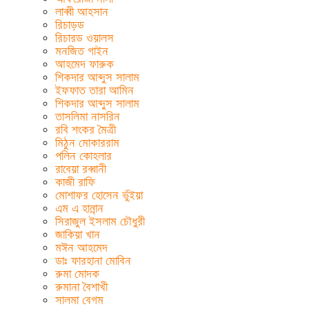
লাব্বী আহসান
রিচাড়ড
রিচারড ওয়ালস
মনজিত গাইন
আহমেদ ফারুক
শিকদার আব্দুস সালাম
ইফফাত তারা আমিন
শিকদার আব্দুস সালাম
তাসলিমা নাসরিন
রবি শংকর মৈত্রী
মিঠুন মোকাররাম
পলিন কোহলার
রাবেয়া রব্বানী
কাজী রাফি
মোশাফর হোসেন ভুঁইয়া
এম এ হান্নান
সিরাজুল ইসলাম চৌধুরী
জাকিয়া খান
মঈন আহমেদ
ডাঃ ফারহানা মোবিন
রুমা মোদক
রুমানা বৈশাখী
সালমা বেগম