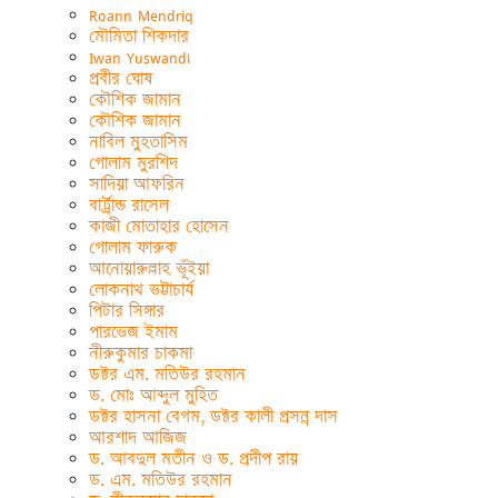
Roann Mendriq
মৌমিতা শিকদার
Iwan Yuswandi
প্রবীর ঘোষ
কৌশিক জামান
কৌশিক জামান
নাবিল মুহতাসিম
গোলাম মুরশিদ
সাদিয়া আফরিন
বার্ট্রান্ড রাসেল
কাজী মোতাহার হোসেন
গোলাম ফারুক
আনোয়ারুল্লাহ ভূঁইয়া
লোকনাথ ভট্টাচার্য
পিটার সিঙ্গার
পারভেজ ইমাম
নীরুকুমার চাকমা
ডক্টর এম. মতিউর রহমান
ড. মোঃ আব্দুল মুহিত
ডক্টর হাসনা বেগম, ডক্টর কালী প্রসন্ন দাস
আরশাদ আজিজ
ড. আবদুল মতীন ও ড. প্রদীপ রায়
ড. এম. মতিউর রহমান