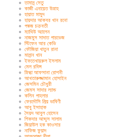
তামান্ন সেতু
কাজী এনায়েত উল্লাহ
হায়াত মামুদ
হায়দার আকবর খান রনো
পঙ্কজ চক্রবতী
ম্যাথিউ অ্যালেন
নাজমুস সাদাত পারভেজ
স্টিফেন আর কেভি
ফৌজিয়া খাতুন রানা
মান্নান খান
ইফতেখায়রুল ইসলাম
মেল রবিন্স
স্নিগ্ধা আফসানা রোশনী
আখতারুজ্জামান হোসাইন
জেসমিন চৌধুরী
জেমস সাদার ল্যান্ড
কলিন পাহলার
ফেরদৌসি প্রিয় ভাষিণী
আবু ইসাহাক
সৈয়দ আবুল হোসেন
শিকদার আব্দুস সালাম
জিয়াউল হক কাওসার
নাফিজ ফুয়াদ
আফরোজা নীলা