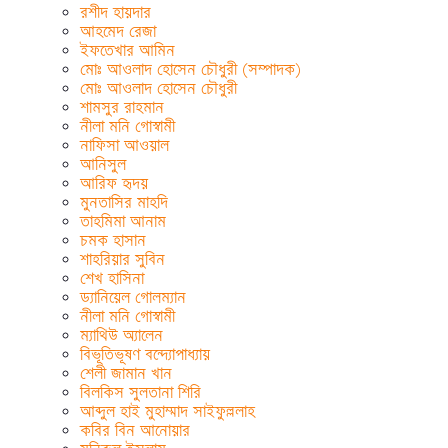
রশীদ হায়দার
আহমেদ রেজা
ইফতেখার আমিন
মোঃ আওলাদ হোসেন চৌধুরী (সম্পাদক)
মোঃ আওলাদ হোসেন চৌধুরী
শামসুর রাহমান
নীলা মনি গোস্বামী
নাফিসা আওয়াল
আনিসুল
আরিফ হৃদয়
মুনতাসির মাহদি
তাহমিমা আনাম
চমক হাসান
শাহরিয়ার সুবিন
শেখ হাসিনা
ড্যানিয়েল গোলম্যান
নীলা মনি গোস্বামী
ম্যাথিউ অ্যালেন
বিভূতিভূষণ বন্দ্যোপাধ্যায়
শেলী জামান খান
বিলকিস সুলতানা শিরি
আব্দুল হাই মুহাম্মাদ সাইফুল্ললাহ
কবির বিন আনোয়ার