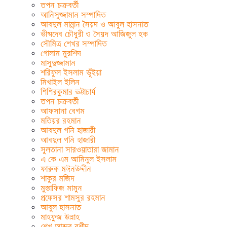
তপন চক্রবর্তী
আনিসুজ্জামান সম্পাদিত
আবদুল মান্নান সৈয়দ ও আবুল হাসনাত
ভীষ্মদেব চৌধুরী ও সৈয়দ আজিজুল হক
সৌমিত্র শেখর সম্পাদিত
গোলাম মুরশিদ
মাসুদুজ্জামান
শরিফুল ইসলাম ভূঁইয়া
মিখাইল ইলিন
শিশিরকুমার ভট্টাচার্য
তপন চক্রবর্তী
আফসানা বেগম
মতিয়র রহমান
আবদুল গনি হাজারী
আবদুল গনি হাজারী
সুলতানা সারওয়াতারা জামান
এ কে এম আমিনুল ইসলাম
ফারুক মঈনউদ্দীন
শাকুর মজিদ
মুস্তাফিজ মামুন
প্রফেসর শামসুর রহমান
আবুল হাসনাত
মাহফুজ উল্লাহ
শেখ আব্দুর রশীদ