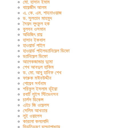
মো. হাসান ইমাম
বায়েজীদ আলম
এ. কে. এম. শাহনাওয়াজ
ড. সুলতান মাহমুদ
সৈয়দ লুৎফুল হক
বুলবন ওসমান
অভিজিৎ রায়
হাসান ইকবাল
হাওয়ার্ড পাইল
হাওয়ার্ড পাইলড্যানিয়েল ডিফো
ড্যানিয়েল ডিফো
আলেকজান্ডার দ্যুমা
শেখ আবদুল হাকিম
ড. মো. আবু হানিফ শেখ
ফারুক মঈনউদ্দীন
শোয়েব সর্বনাম
শরিফুল ইসলাম ভূঁইয়া
রবার্ট লুইস স্টিভেনসন
চার্লস ডিকেন্স
এইচ জি ওয়েলস
সেলিম আখতার
লুই ওয়ালেস
কারলো কললোদি
বিভূতিভূষণ বন্দ্যোপাধ্যায়