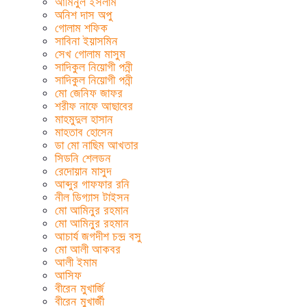
আমিনুল ইসলাম
অনিশ দাস অপু
গোলাম শফিক
সাবিনা ইয়াসমিন
সেখ গোলাম মাসুম
সাদিকুল নিয়োগী পন্নী
সাদিকুল নিয়োগী পন্নী
মো জেনিফ জাফর
শরীফ নাফে আছাবের
মাহমুদুল হাসান
মাহতাব হোসেন
ডা মো নাছিম আখতার
সিডনি শেলডন
রেদোয়ান মাসুদ
আব্দুর গাফফার রনি
নীল ডিগ্যাস টাইসন
মো আমিনুর রহমান
মো আমিনুর রহমান
আচার্য জগদীশ চন্দ্র বসু
মো আলী আকবর
আলী ইমাম
আসিফ
বীরেন মুখার্জি
বীরেন মুখার্জী