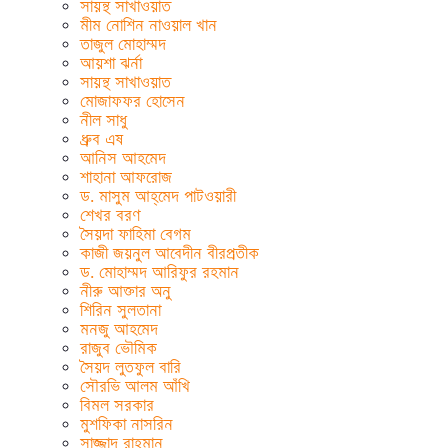
সায়ন্থ সাখাওয়াত
মীম নোশিন নাওয়াল খান
তাজুল মোহাম্মদ
আয়শা ঝর্না
সায়ন্থ সাখাওয়াত
মোজাফফর হোসেন
নীল সাধু
ধ্রুব এষ
আনিস আহমেদ
শাহানা আফরোজ
ড. মাসুম আহ্‌মেদ পাটওয়ারী
শেখর বরণ
সৈয়দা ফাহিমা বেগম
কাজী জয়নুল আবেদীন বীরপ্রতীক
ড. মোহাম্মদ আরিফুর রহমান
নীরু আক্তার অনু
শিরিন সুলতানা
মনজু আহমেদ
রাজুব ভৌমিক
সৈয়দ লুতফুল বারি
সৌরভি আলম আঁখি
বিমল সরকার
মুশফিকা নাসরিন
সাজ্জাদ রাহমান