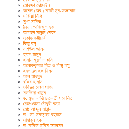
মোস্তফা হোসেইন
কর্নেল (অব.) কাজী নূর-উজ্জামান
মার্জিয়া লিপি
সুপা সাদিয়া
সৈয়দ আজিজুল হক
আবদুল মান্নান সৈয়দ
সুকান্ত ভট্টাচার্য
বিষ্ণু বসু
মশিউল আলম
হায়াৎ মামুদ
হাসান খুরশীদ রুমি
অশোককুমার মিত্র ও বিষ্ণু বসু
ইমদাদুল হক মিলন
আল মাহমুদ
রকিব হাসান
ফরিদুর রেজা সাগর
সনজিদা খাতুন
ড. মৃদুলকান্তি চক্রবর্তী সংকলিত
রেজওয়ানা চৌধুরী বন্যা
মোঃ আব্দুল মান্নান
ড. মো. মকসুদুর রহমান
সাহাবুল হক
ড. কফিল উদ্দিন আহমেদ