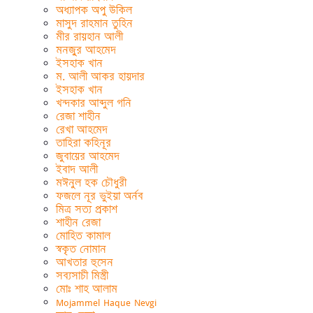
অধ্যাপক অপু উকিল
মাসুদ রাহমান তুহিন
মীর রায়হান আলী
মনজু্র আহমেদ
ইসহাক খান
ম. আলী আকর হায়দার
ইসহাক খান
খন্দকার আব্দুল গনি
রেজা শাহীন
রেখা আহমেদ
তাহিরা কহিনূর
জুবায়ের আহমেদ
ইবাদ আলী
মঈনুল হক চৌধুরী
ফজলে নূর ভুইয়া অর্নব
মিত্র সত্য প্রকাশ
শাহীন রেজা
মোহিত কামাল
স্বকৃত নোমান
আখতার হুসেন
সব্যসাচী মিস্ত্রী
মোঃ শাহ আলাম
Mojammel Haque Nevgi