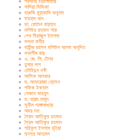
শরৎচন্দ্র চট্টোপাধ্যায়
সাদিয়া সিদ্দিকা
হারুকি মুরাকামি অনুবাদ
ফরহাদ খান
ডা. রোমেন রায়হান
মশিউর রহমান শান্ত
শেখ মিরাজুল ইসলাম
বন্দনা কবীর
বার্ট্রান্ড রাসেল মশিউল আলম অনূদিত
শুভাশীষ রায়
এ. জে. পি. টেলর
তুষার দাশ
তৌহিদুন নবী
আসিফ আবরার
ড. আফরোজা হোসেন
শফিক ইকবাল
সেজান মাহমুদ
ড. হায়াৎ মামুদ
সুনীল গঙ্গোপাধ্যায়
অদ্বয় দত্ত
সৈয়দ আতিকুর রহমান
সৈয়দ আতিকুর রহমান
শরিফুল ইসলাম ভূঁইয়া
মুনসুর আহমেদ