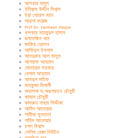
আসরার মাসুদ
ইলিয়াস উদ্দীন বিশ্বাস
ইয়া প্যেরেল ম্যান
আয়শা ফয়েজ
Prof Dr. Yasmeen Haque
খন্দকার মাহমুদুল হাসান
গুলতেকিন খান
জাকির হোসেন
আকিদুল ইসলাম
আবদুল্লাহ আল মাসুম
আশরাফ আহমেদ
মোনায়েম সরকার
বেলাল আহমেদ
আবদুল লতিফ
মাহফুজা হিলালী
অধ্যাপক ড.অরূপরতন চৌধুরী
কামাল চৌধুরী
কামরুন নাহার সিদ্দীকা
আবিদ আনোয়ার
শামীমা সুলতানা
শাহিদ আনোয়ার
চপল বিশ্বাস
সেলিম রেজা নিউটন