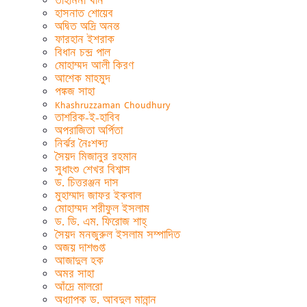
তাহমিনা খান
হাসনাত শোয়েব
অদ্বিত অদ্রি অনন্ত
ফারহান ইশরাক
বিধান চন্দ্র পাল
মোহাম্মদ আলী কিরণ
আশেক মাহমুদ
পঙ্কজ সাহা
Khashruzzaman Choudhury
তাশরিক-ই-হাবিব
অপরাজিতা অর্পিতা
নির্ঝর নৈঃশব্দ্য
সৈয়দ মিজানুর রহমান
সুধাংশু শেখর বিশ্বাস
ড. চিত্তরঞ্জন দাস
মুহাম্মাদ জাফর ইকবাল
মোহাম্মদ শরীফুল ইসলাম
ড. ডি. এম. ফিরোজ শাহ্
সৈয়দ মনজুরুল ইসলাম সম্পাদিত
অজয় দাশগুপ্ত
আজাদুল হক
অমর সাহা
আঁদ্রে মালরো
অধ্যাপক ড. আবদুল মান্নান