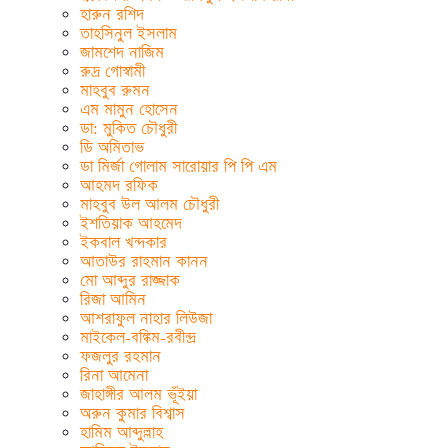
হারুন রশিদ
তাহসিনুল ইসলাম
জামশেদ নাজিম
রুদ্র গোস্বামী
মাহবুব রুমন
এম মামুন হোসেন
ডা: মুকিত চৌধুরী
ডি অমিতাভ
ডা মির্জা গোলাম সারোয়ার পি পি এম
আহমদ রফিক
মাহবুব উল আলম চৌধুরী
ইশতিয়াক আহমেদ
ইকবাল খন্দকার
আতাউর রাহমান কানন
মো আব্দুর রাজ্জাক
রিজা আমিন
আশরাফুল নাহার লিউজা
মাইকেল-বঙ্কিম-রবীন্দ্র
ফজলুর রহমান
রিনা আমেনা
জাহাঙ্গীর আলম ভূঁইয়া
অরুন কুমার বিশ্বাস
হামিম আব্দুল্লাহ