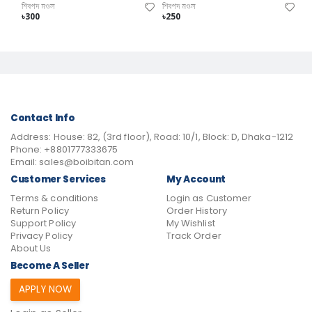
শিবপদ মণ্ডল
শিবপদ মণ্ডল
৳300
৳250
Contact Info
Address:
House: 82, (3rd floor), Road: 10/1, Block: D, Dhaka-1212
Phone:
+8801777333675
Email:
sales@boibitan.com
Customer Services
My Account
Terms & conditions
Login as Customer
Return Policy
Order History
Support Policy
My Wishlist
Privacy Policy
Track Order
About Us
Become A Seller
APPLY NOW