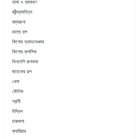
ভাষা ও ব্যাকরণ
রবীন্দ্রসাহিত্য
রম্যরচনা
রহস্য গল্প
কিশোর অ্যাডভেঞ্চার
কিশোর ক্লাসিক
ভিনদেশি রূপকথা
জাতকের গল্প
খেলা
মৌলিক
প্রানী
উদ্ভিদ
চারুকলা
ক্যারিয়ার