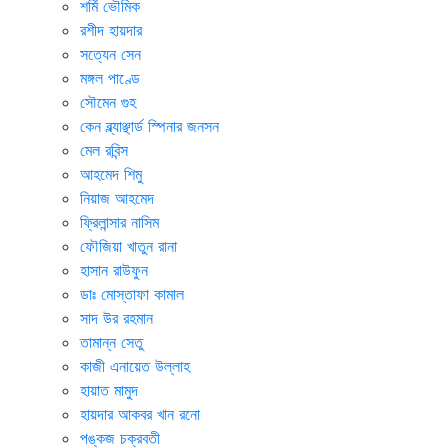
শর্মি ভৌমিক
রশীদ হায়দার
সত্যেন সেন
মঙ্গল পাণ্ডে
সৌমেন গুহ
কেন ব্ল্যাঞ্ছার্ড স্পিনার জনসন
মেল রবিন্স
আহমেদ শিমু
নিয়াজ আহমেদ
ফ্রিলান্সার নাসিম
ফৌজিয়া খাতুন রানা
হাসান রাউফুন
ডাঃ মোস্তাফা কামাল
সাদ উর রহমান
তামান্ন সেতু
কাজী এনায়েত উল্লাহ
হায়াত মামুদ
হায়দার আকবর খান রনো
পঙ্কজ চক্রবতী