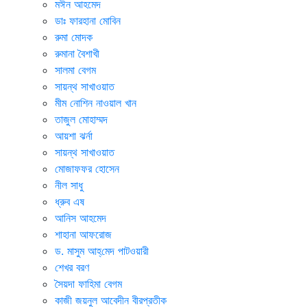
মঈন আহমেদ
ডাঃ ফারহানা মোবিন
রুমা মোদক
রুমানা বৈশাখী
সালমা বেগম
সায়ন্থ সাখাওয়াত
মীম নোশিন নাওয়াল খান
তাজুল মোহাম্মদ
আয়শা ঝর্না
সায়ন্থ সাখাওয়াত
মোজাফফর হোসেন
নীল সাধু
ধ্রুব এষ
আনিস আহমেদ
শাহানা আফরোজ
ড. মাসুম আহ্‌মেদ পাটওয়ারী
শেখর বরণ
সৈয়দা ফাহিমা বেগম
কাজী জয়নুল আবেদীন বীরপ্রতীক