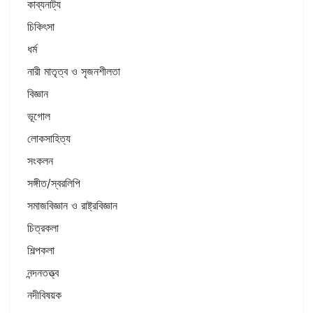
কাব্যনাট্য
চিকিৎসা
ধর্ম
নারী মাতৃত্ব ও সৃজনশীলতা
বিজ্ঞান
ভূগোল
লোকসাহিত্য
সংকলন
সঙ্গীত/স্বরলিপি
সমাজবিজ্ঞান ও রাষ্ট্রবিজ্ঞান
চিত্রকলা
শিল্পকলা
নন্দনতত্ত্ব
নদীবিষয়ক