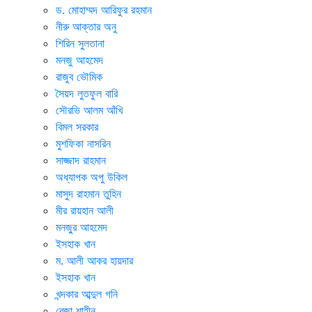
ড. মোহাম্মদ আরিফুর রহমান
নীরু আক্তার অনু
শিরিন সুলতানা
মনজু আহমেদ
রাজুব ভৌমিক
সৈয়দ লুতফুল বারি
সৌরভি আলম আঁখি
বিমল সরকার
মুশফিকা নাসরিন
সাজ্জাদ রাহমান
অধ্যাপক অপু উকিল
মাসুদ রাহমান তুহিন
মীর রায়হান আলী
মনজু্র আহমেদ
ইসহাক খান
ম. আলী আকর হায়দার
ইসহাক খান
খন্দকার আব্দুল গনি
রেজা শাহীন