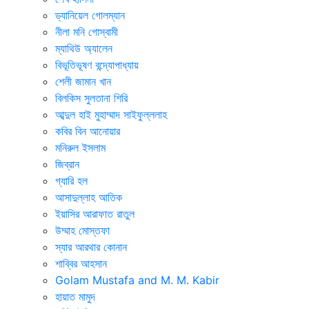
ড্যানিয়েল গোলম্যান
নীলা মনি গোস্বামী
ম্যাথিউ অ্যালেন
বিভূতিভূষণ বন্দ্যোপাধ্যায়
শেলী জামান খান
বিলকিস সুলতানা শিরি
আব্দুল হাই মুহাম্মাদ সাইফুল্ললাহ
কবির বিন আনোয়ার
মনিরুল ইসলাম
জিব্রান
গ্যারি হল
আসাদুল্লাহ আতিক
ইয়াসির আরাফাত রাতুল
উম্মাহ মোস্তফা
স্যার আরথার কোনান
শাব্বির আহসান
Golam Mustafa and M. M. Kabir
হায়াত মামুদ