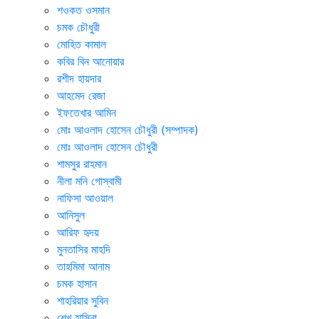
শওকত ওসমান
চমক চৌধুরী
মোহিত কামাল
কবির বিন আনোয়ার
রশীদ হায়দার
আহমেদ রেজা
ইফতেখার আমিন
মোঃ আওলাদ হোসেন চৌধুরী (সম্পাদক)
মোঃ আওলাদ হোসেন চৌধুরী
শামসুর রাহমান
নীলা মনি গোস্বামী
নাফিসা আওয়াল
আনিসুল
আরিফ হৃদয়
মুনতাসির মাহদি
তাহমিমা আনাম
চমক হাসান
শাহরিয়ার সুবিন
শেখ হাসিনা