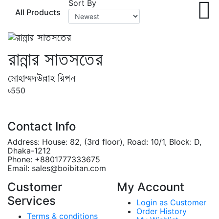
Sort By
All Products
রান্নার সাতসতের
মোহাম্মদউল্লাহ রিপন
৳550
Contact Info
Address:
House: 82, (3rd floor), Road: 10/1, Block: D,
Dhaka-1212
Phone:
+8801777333675
Email:
sales@boibitan.com
Customer
My Account
Services
Login as Customer
Order History
Terms & conditions