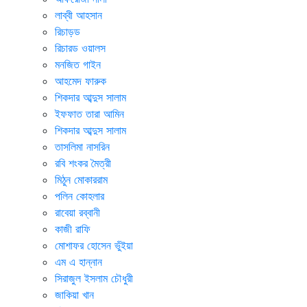
লাব্বী আহসান
রিচাড়ড
রিচারড ওয়ালস
মনজিত গাইন
আহমেদ ফারুক
শিকদার আব্দুস সালাম
ইফফাত তারা আমিন
শিকদার আব্দুস সালাম
তাসলিমা নাসরিন
রবি শংকর মৈত্রী
মিঠুন মোকাররাম
পলিন কোহলার
রাবেয়া রব্বানী
কাজী রাফি
মোশাফর হোসেন ভুঁইয়া
এম এ হান্নান
সিরাজুল ইসলাম চৌধুরী
জাকিয়া খান