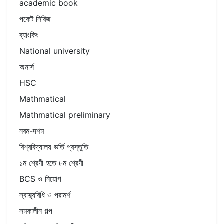
academic book
পকেট সিরিজ
ব্যাংকিং
National university
অনার্স
HSC
Mathmatical
Mathmatical preliminary
নবম-দশম
বিশ্ববিদ্যালয় ভর্তি প্রস্তুতি
১ম শ্রেণী হতে ৮ম শ্রেণী
BCS ও নিয়োগ
স্বাস্থ্যবিধি ও পরামর্শ
সমকালীন গল্প