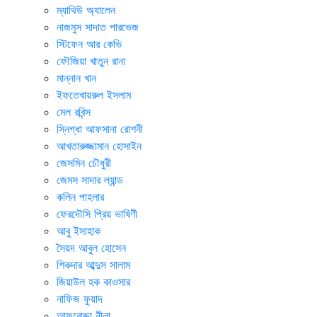
ম্যাথিউ অ্যালেন
নাজমুস সাদাত পারভেজ
স্টিফেন আর কেভি
ফৌজিয়া খাতুন রানা
মান্নান খান
ইফতেখায়রুল ইসলাম
মেল রবিন্স
স্নিগ্ধা আফসানা রোশনী
আখতারুজ্জামান হোসাইন
জেসমিন চৌধুরী
জেমস সাদার ল্যান্ড
কলিন পাহলার
ফেরদৌসি প্রিয় ভাষিণী
আবু ইসাহাক
সৈয়দ আবুল হোসেন
শিকদার আব্দুস সালাম
জিয়াউল হক কাওসার
নাফিজ ফুয়াদ
আফরোজা নীলা