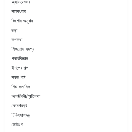
অ্যাডভেঞ্চার
সাক্ষাৎকার
কিশোর অনুবাদ
ছড়া
রূপকথা
শিশুতোষ সমগ্র
পদার্থবিজ্ঞান
ঈশপের গল্প
সহজ পাঠ
শিশু ক্লাসিক
আত্মজীবনী/স্মৃতিকথা
কোষগ্রন্থ
চিকিৎসাশাস্ত্র
ছোটগল্প