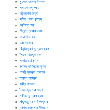
মুহম্মদ জাফর ইকবাল
সমরেশ মজুমদার
রবীন্দ্রনাথ ঠাকুর
সুনীল গঙ্গোপাধ্যায়
আনিসুল হক
শীর্ষেন্দু মুখোপাধ্যায়
সত্যজিৎ রায়
আহমদ ছফা
বিভূতিভূষণ বন্দ্যোপাধ্যায়
সৈয়দ শামসুল হক
সাদাত হোসাইন
তামিম শাহরিয়ার সুবিন
কাজী নজরুল ইসলাম
হুমায়ুন আজাদ
জহির রায়হান
সৈয়দ মুজতবা আলী
মানিক বন্দ্যোপাধ্যায়
বঙ্কিমচন্দ্র চট্টোপাধ্যায়
আখতারুজ্জামান ইলিয়াস