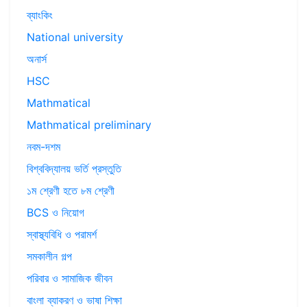
ব্যাংকিং
National university
অনার্স
HSC
Mathmatical
Mathmatical preliminary
নবম-দশম
বিশ্ববিদ্যালয় ভর্তি প্রস্তুতি
১ম শ্রেণী হতে ৮ম শ্রেণী
BCS ও নিয়োগ
স্বাস্থ্যবিধি ও পরামর্শ
সমকালীন গল্প
পরিবার ও সামাজিক জীবন
বাংলা ব্যাকরণ ও ভাষা শিক্ষা