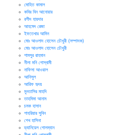
মোহিত কামাল
কবির বিন আনোয়ার
রশীদ হায়দার
আহমেদ রেজা
ইফতেখার আমিন
মোঃ আওলাদ হোসেন চৌধুরী (সম্পাদক)
মোঃ আওলাদ হোসেন চৌধুরী
শামসুর রাহমান
নীলা মনি গোস্বামী
নাফিসা আওয়াল
আনিসুল
আরিফ হৃদয়
মুনতাসির মাহদি
তাহমিমা আনাম
চমক হাসান
শাহরিয়ার সুবিন
শেখ হাসিনা
ড্যানিয়েল গোলম্যান
নীলা মনি গোস্বামী