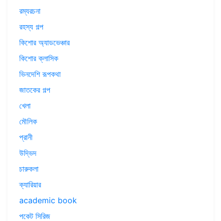
রম্যরচনা
রহস্য গল্প
কিশোর অ্যাডভেঞ্চার
কিশোর ক্লাসিক
ভিনদেশি রূপকথা
জাতকের গল্প
খেলা
মৌলিক
প্রানী
উদ্ভিদ
চারুকলা
ক্যারিয়ার
academic book
পকেট সিরিজ