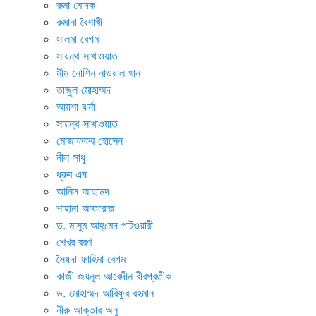
রুমা মোদক
রুমানা বৈশাখী
সালমা বেগম
সায়ন্থ সাখাওয়াত
মীম নোশিন নাওয়াল খান
তাজুল মোহাম্মদ
আয়শা ঝর্না
সায়ন্থ সাখাওয়াত
মোজাফফর হোসেন
নীল সাধু
ধ্রুব এষ
আনিস আহমেদ
শাহানা আফরোজ
ড. মাসুম আহ্‌মেদ পাটওয়ারী
শেখর বরণ
সৈয়দা ফাহিমা বেগম
কাজী জয়নুল আবেদীন বীরপ্রতীক
ড. মোহাম্মদ আরিফুর রহমান
নীরু আক্তার অনু