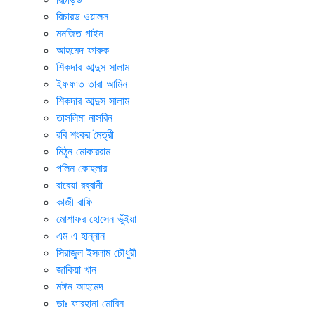
রিচারড ওয়ালস
মনজিত গাইন
আহমেদ ফারুক
শিকদার আব্দুস সালাম
ইফফাত তারা আমিন
শিকদার আব্দুস সালাম
তাসলিমা নাসরিন
রবি শংকর মৈত্রী
মিঠুন মোকাররাম
পলিন কোহলার
রাবেয়া রব্বানী
কাজী রাফি
মোশাফর হোসেন ভুঁইয়া
এম এ হান্নান
সিরাজুল ইসলাম চৌধুরী
জাকিয়া খান
মঈন আহমেদ
ডাঃ ফারহানা মোবিন