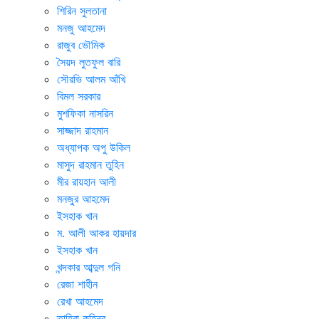
শিরিন সুলতানা
মনজু আহমেদ
রাজুব ভৌমিক
সৈয়দ লুতফুল বারি
সৌরভি আলম আঁখি
বিমল সরকার
মুশফিকা নাসরিন
সাজ্জাদ রাহমান
অধ্যাপক অপু উকিল
মাসুদ রাহমান তুহিন
মীর রায়হান আলী
মনজু্র আহমেদ
ইসহাক খান
ম. আলী আকর হায়দার
ইসহাক খান
খন্দকার আব্দুল গনি
রেজা শাহীন
রেখা আহমেদ
তাহিরা কহিনূর