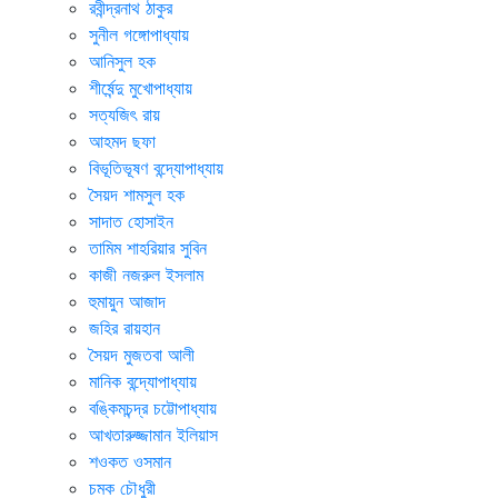
রবীন্দ্রনাথ ঠাকুর
সুনীল গঙ্গোপাধ্যায়
আনিসুল হক
শীর্ষেন্দু মুখোপাধ্যায়
সত্যজিৎ রায়
আহমদ ছফা
বিভূতিভূষণ বন্দ্যোপাধ্যায়
সৈয়দ শামসুল হক
সাদাত হোসাইন
তামিম শাহরিয়ার সুবিন
কাজী নজরুল ইসলাম
হুমায়ুন আজাদ
জহির রায়হান
সৈয়দ মুজতবা আলী
মানিক বন্দ্যোপাধ্যায়
বঙ্কিমচন্দ্র চট্টোপাধ্যায়
আখতারুজ্জামান ইলিয়াস
শওকত ওসমান
চমক চৌধুরী