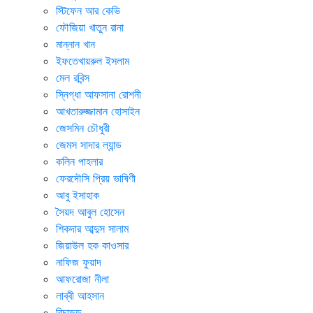
স্টিফেন আর কেভি
ফৌজিয়া খাতুন রানা
মান্নান খান
ইফতেখায়রুল ইসলাম
মেল রবিন্স
স্নিগ্ধা আফসানা রোশনী
আখতারুজ্জামান হোসাইন
জেসমিন চৌধুরী
জেমস সাদার ল্যান্ড
কলিন পাহলার
ফেরদৌসি প্রিয় ভাষিণী
আবু ইসাহাক
সৈয়দ আবুল হোসেন
শিকদার আব্দুস সালাম
জিয়াউল হক কাওসার
নাফিজ ফুয়াদ
আফরোজা নীলা
লাব্বী আহসান
রিচাড়ড