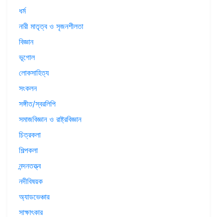
ধর্ম
নারী মাতৃত্ব ও সৃজনশীলতা
বিজ্ঞান
ভূগোল
লোকসাহিত্য
সংকলন
সঙ্গীত/স্বরলিপি
সমাজবিজ্ঞান ও রাষ্ট্রবিজ্ঞান
চিত্রকলা
শিল্পকলা
নন্দনতত্ত্ব
নদীবিষয়ক
অ্যাডভেঞ্চার
সাক্ষাৎকার