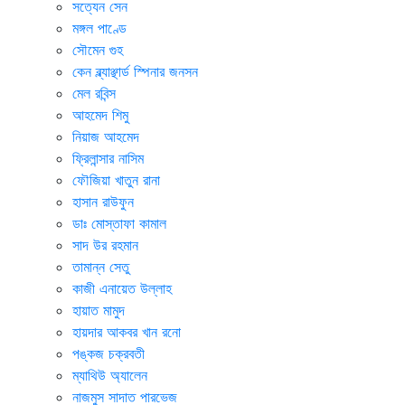
সত্যেন সেন
মঙ্গল পাণ্ডে
সৌমেন গুহ
কেন ব্ল্যাঞ্ছার্ড স্পিনার জনসন
মেল রবিন্স
আহমেদ শিমু
নিয়াজ আহমেদ
ফ্রিলান্সার নাসিম
ফৌজিয়া খাতুন রানা
হাসান রাউফুন
ডাঃ মোস্তাফা কামাল
সাদ উর রহমান
তামান্ন সেতু
কাজী এনায়েত উল্লাহ
হায়াত মামুদ
হায়দার আকবর খান রনো
পঙ্কজ চক্রবতী
ম্যাথিউ অ্যালেন
নাজমুস সাদাত পারভেজ