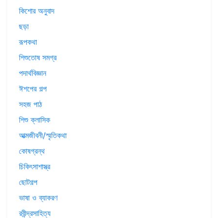
কিশোর অনুবাদ
ছড়া
রূপকথা
শিশুতোষ সমগ্র
পদার্থবিজ্ঞান
ঈশপের গল্প
সহজ পাঠ
শিশু ক্লাসিক
আত্মজীবনী/স্মৃতিকথা
কোষগ্রন্থ
চিকিৎসাশাস্ত্র
ছোটগল্প
ভাষা ও ব্যাকরণ
রবীন্দ্রসাহিত্য