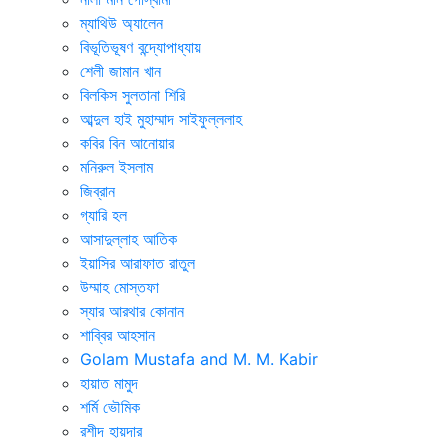
ম্যাথিউ অ্যালেন
বিভূতিভূষণ বন্দ্যোপাধ্যায়
শেলী জামান খান
বিলকিস সুলতানা শিরি
আব্দুল হাই মুহাম্মাদ সাইফুল্ললাহ
কবির বিন আনোয়ার
মনিরুল ইসলাম
জিব্রান
গ্যারি হল
আসাদুল্লাহ আতিক
ইয়াসির আরাফাত রাতুল
উম্মাহ মোস্তফা
স্যার আরথার কোনান
শাব্বির আহসান
Golam Mustafa and M. M. Kabir
হায়াত মামুদ
শর্মি ভৌমিক
রশীদ হায়দার