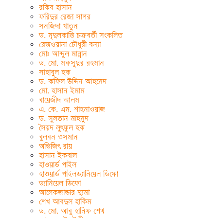
রকিব হাসান
ফরিদুর রেজা সাগর
সনজিদা খাতুন
ড. মৃদুলকান্তি চক্রবর্তী সংকলিত
রেজওয়ানা চৌধুরী বন্যা
মোঃ আব্দুল মান্নান
ড. মো. মকসুদুর রহমান
সাহাবুল হক
ড. কফিল উদ্দিন আহমেদ
মো. হাসান ইমাম
বায়েজীদ আলম
এ. কে. এম. শাহনাওয়াজ
ড. সুলতান মাহমুদ
সৈয়দ লুৎফুল হক
বুলবন ওসমান
অভিজিৎ রায়
হাসান ইকবাল
হাওয়ার্ড পাইল
হাওয়ার্ড পাইলড্যানিয়েল ডিফো
ড্যানিয়েল ডিফো
আলেকজান্ডার দ্যুমা
শেখ আবদুল হাকিম
ড. মো. আবু হানিফ শেখ