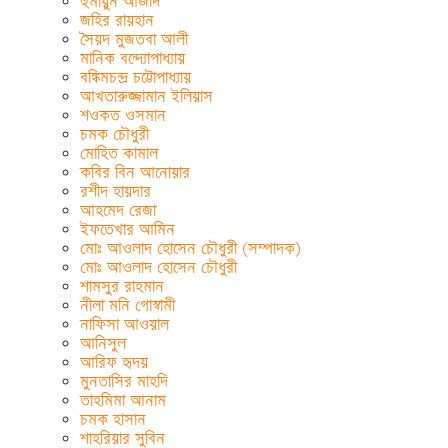
হুমায়ুন আজাদ
জহির রায়হান
সৈয়দ মুজতবা আলী
মানিক বন্দ্যোপাধ্যায়
বঙ্কিমচন্দ্র চট্টোপাধ্যায়
আখতারুজ্জামান ইলিয়াস
শওকত ওসমান
চমক চৌধুরী
মোহিত কামাল
কবির বিন আনোয়ার
রশীদ হায়দার
আহমেদ রেজা
ইফতেখার আমিন
মোঃ আওলাদ হোসেন চৌধুরী (সম্পাদক)
মোঃ আওলাদ হোসেন চৌধুরী
শামসুর রাহমান
নীলা মনি গোস্বামী
নাফিসা আওয়াল
আনিসুল
আরিফ হৃদয়
মুনতাসির মাহদি
তাহমিমা আনাম
চমক হাসান
শাহরিয়ার সুবিন