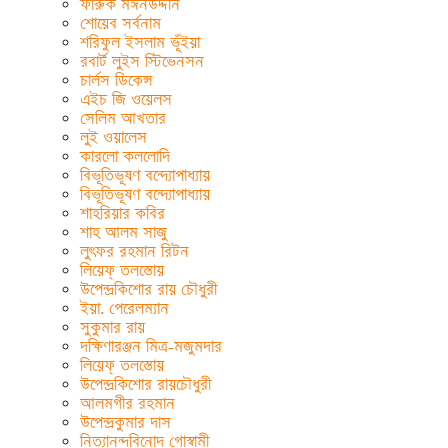
ফারুক মঈনউদ্দীন
শোয়েব সর্বনাম
শরিফুল ইসলাম ভূঁইয়া
রবার্ট লুইস স্টিভেনসন
চার্লস ডিকেন্স
এইচ জি ওয়েলস
সেলিম আখতার
লুই ওয়ালেস
কারলো কললোদি
বিভূতিভূষণ বন্দ্যোপাধ্যায়
বিভূতিভূষণ বন্দ্যোপাধ্যায়
শাহরিয়ার কবির
শাহ আলম সাজু
লুৎফর রহমান রিটন
লিয়েফ্ তলস্তোয়
উপেন্দ্রকিশোর রায় চৌধুরী
ইয়া. পেরেলম্যান
সুকুমার রায়
দক্ষিণারঞ্জন মিত্র-মজুমদার
লিয়েফ্ তলস্তোয়
উপেন্দ্রকিশোর রায়চৌধুরী
আলমগীর রহমান
উপেন্দ্রকুমার দাস
নিত্যানন্দবিনোদ গোস্বামী