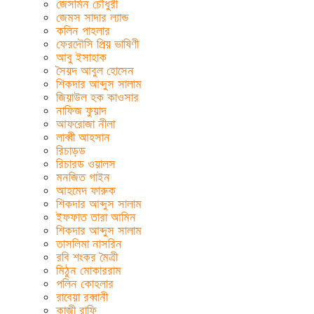
জেসমিন চৌধুরী
জেমস সাদার ল্যান্ড
কলিন পাহলার
ফেরদৌসি প্রিয় ভাষিণী
আবু ইসাহাক
সৈয়দ আবুল হোসেন
শিকদার আব্দুস সালাম
জিয়াউল হক কাওসার
নাফিজ ফুয়াদ
আফরোজা নীলা
লাব্বী আহসান
রিচাড়ড
রিচারড ওয়ালস
মনজিত গাইন
আহমেদ ফারুক
শিকদার আব্দুস সালাম
ইফফাত তারা আমিন
শিকদার আব্দুস সালাম
তাসলিমা নাসরিন
রবি শংকর মৈত্রী
মিঠুন মোকাররাম
পলিন কোহলার
রাবেয়া রব্বানী
কাজী রাফি