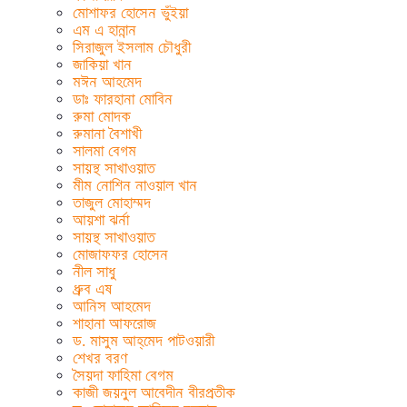
মোশাফর হোসেন ভুঁইয়া
এম এ হান্নান
সিরাজুল ইসলাম চৌধুরী
জাকিয়া খান
মঈন আহমেদ
ডাঃ ফারহানা মোবিন
রুমা মোদক
রুমানা বৈশাখী
সালমা বেগম
সায়ন্থ সাখাওয়াত
মীম নোশিন নাওয়াল খান
তাজুল মোহাম্মদ
আয়শা ঝর্না
সায়ন্থ সাখাওয়াত
মোজাফফর হোসেন
নীল সাধু
ধ্রুব এষ
আনিস আহমেদ
শাহানা আফরোজ
ড. মাসুম আহ্‌মেদ পাটওয়ারী
শেখর বরণ
সৈয়দা ফাহিমা বেগম
কাজী জয়নুল আবেদীন বীরপ্রতীক