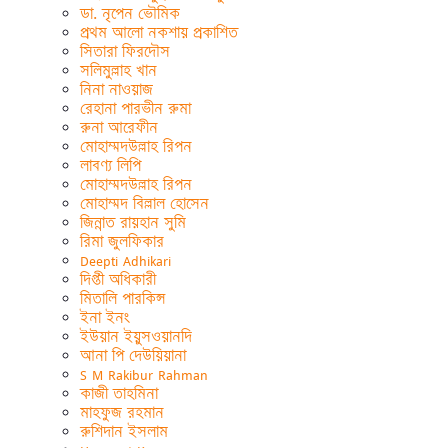
ডা. নৃপেন ভৌমিক
প্রথম আলো নকশায় প্রকাশিত
সিতারা ফিরদৌস
সলিমুল্লাহ খান
নিনা নাওয়াজ
রেহানা পারভীন রুমা
রুনা আরেফীন
মোহাম্মদউল্লাহ রিপন
লাবণ্য লিপি
মোহাম্মদউল্লাহ রিপন
মোহাম্মদ বিল্লাল হোসেন
জিন্নাত রায়হান সুমি
রিমা জুলফিকার
Deepti Adhikari
দিপ্তী অধিকারী
মিতালি পারকিন্স
ইনা ইনং
ইউয়ান ইয়ুসওয়ানদি
আনা পি দেউয়িয়ানা
S M Rakibur Rahman
কাজী তাহমিনা
মাহফুজ রহমান
রুশিদান ইসলাম