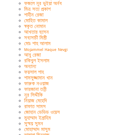
ফজলে নূর ভুইয়া অর্নব
মিত্র সত্য প্রকাশ
শাহীন রেজা
মোহিত কামাল
স্বকৃত নোমান
আখতার হুসেন
সব্যসাচী মিস্ত্রী
মোঃ শাহ আলাম
Mojammel Haque Nevgi
আবু রেজা
রকিবুল ইসলাম
অন্যান্য
ফয়সাল শাহ
শামসুজ্জামান খান
ফারুক নওয়াজ
ফারজানা তন্নী
নূর সিদ্দীকি
নিয়াজ মেহেদি
রাফাত সামস
জোহান ডেভিড ওয়েস
মুহাম্মাদ ইব্রাহিম
সুস্ময় সুমন
মোহাম্মাদ মাসুম