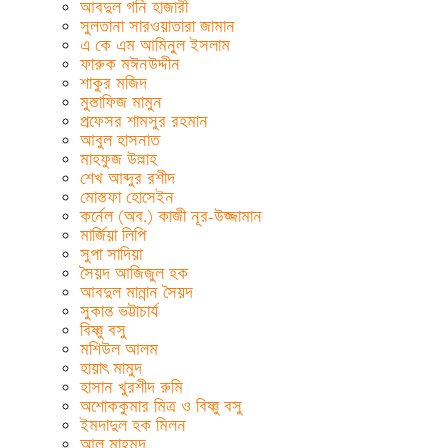
আবদুল গনি হাজারী
সুলতানা সারওয়াতারা জামান
এ কে এম আমিনুল ইসলাম
ফারুক মঈনউদ্দীন
শাকুর মজিদ
মুস্তাফিজ মামুন
প্রফেসর শামসুর রহমান
আবুল হাসনাত
মাহফুজ উল্লাহ
শেখ আব্দুর রশীদ
মোস্তফা হোসেইন
কর্নেল (অব.) কাজী নূর-উজ্জামান
মার্জিয়া লিপি
সুপা সাদিয়া
সৈয়দ আজিজুল হক
আবদুল মান্নান সৈয়দ
সুকান্ত ভট্টাচার্য
বিষ্ণু বসু
মশিউল আলম
হায়াৎ মামুদ
হাসান খুরশীদ রুমি
অশোককুমার মিত্র ও বিষ্ণু বসু
ইমদাদুল হক মিলন
আল মাহমুদ