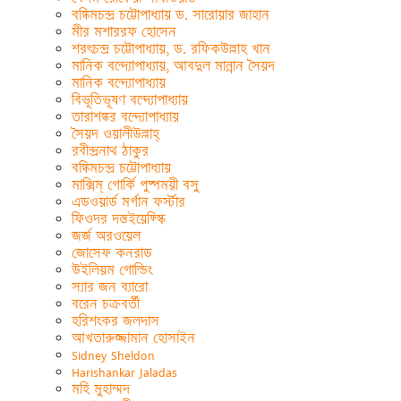
বঙ্কিমচন্দ্র চট্টোপাধ্যায় ড. সারোয়ার জাহান
মীর মশাররফ হোসেন
শরৎচন্দ্র চট্টোপাধ্যায়, ড. রফিকউল্লাহ খান
মানিক বন্দ্যোপাধ্যায়, আবদুল মান্নান সৈয়দ
মানিক বন্দ্যোপাধ্যায়
বিভূতিভূষণ বন্দ্যোপাধ্যায়
তারাশঙ্কর বন্দ্যোপাধ্যায়
সৈয়দ ওয়ালীউল্লাহ্
রবীন্দ্রনাথ ঠাকুর
বঙ্কিমচন্দ্র চট্টোপাধ্যায়
মাক্সিম্ গোর্কি পুষ্পময়ী বসু
এডওয়ার্ড মর্গান ফর্স্টার
ফিওদর দস্তইয়েফ্স্কি
জর্জ অরওয়েল
জোসেফ কনরাড
উইলিয়ম গোল্ডিং
স্যার জন ব্যারো
বরেন চক্রবর্তী
হরিশংকর জলদাস
আখতারুজ্জামান হোসাইন
Sidney Sheldon
Harishankar Jaladas
মহি মুহাম্মদ