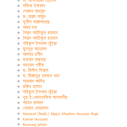
ড. আফরোজা হোসেন
শফিক ইকবাল
সেজান মাহমুদ
ড. হায়াৎ মামুদ
সুনীল গঙ্গোপাধ্যায়
অদ্বয় দত্ত
সৈয়দ আতিকুর রহমান
সৈয়দ আতিকুর রহমান
শরিফুল ইসলাম ভূঁইয়া
মুনসুর আহমেদ
আব্দার রশীদ
ফরহাদ মজহার
আহমদ শরীফ
ড. মিল্টন বিশ্বাস
ড. মিজানুর রহমান খান
সাযযাদ কাদির
রকিব হাসান
শরিফুল ইসলাম ভূঁইয়া
নূর-ই-মোনতাকিম আলমগীর
শাহেদ কামাল
নোমান মোহাম্মদ
General (Retd.) Major Khadim Hussain Raja
Kamal Hossain
Rounaq Jahan