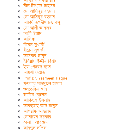
আব্দুর গাফফার রনি
নীল ডিগ্যাস টাইসন
মো আমিনুর রহমান
মো আমিনুর রহমান
আচার্য জগদীশ চন্দ্র বসু
মো আলী আকবর
আলী ইমাম
আসিফ
বীরেন মুখার্জি
বীরেন মুখার্জী
আসরার মাসুদ
ইলিয়াস উদ্দীন বিশ্বাস
ইয়া প্যেরেল ম্যান
আয়শা ফয়েজ
Prof Dr. Yasmeen Haque
খন্দকার মাহমুদুল হাসান
গুলতেকিন খান
জাকির হোসেন
আকিদুল ইসলাম
আবদুল্লাহ আল মাসুম
আশরাফ আহমেদ
মোনায়েম সরকার
বেলাল আহমেদ
আবদুল লতিফ