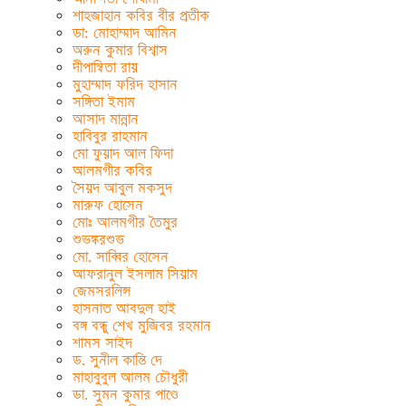
শাহজাহান কবির বীর প্রতীক
ডা: মোহাম্মাদ আমিন
অরুন কুমার বিশ্বাস
দীপান্বিতা রায়
মুহাম্মাদ ফরিদ হাসান
সঙ্গিতা ইমাম
আসাদ মান্নান
হাবিবুর রাহমান
মো ফুয়াদ আল ফিদা
আলমগীর কবির
সৈয়দ আবুল মকসুদ
মারুফ হোসেন
মোঃ আলমগীর তৈমুর
শুভঙ্করশুভ
মো. সাব্বির হোসেন
আফরানুল ইসলাম সিয়াম
জেমসরলিন্স
হাসনাত আবদুল হাই
বঙ্গ বন্ধু শেখ মুজিবর রহমান
শামস সাইদ
ড. সুনীল কান্তি দে
মাহাবুবুল আলম চৌধুরী
ডা. সুমন কুমার পাণ্ডে