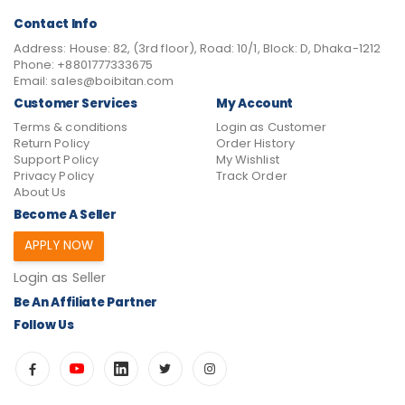
Contact Info
Address:
House: 82, (3rd floor), Road: 10/1, Block: D, Dhaka-1212
Phone:
+8801777333675
Email:
sales@boibitan.com
Customer Services
My Account
Terms & conditions
Login as Customer
Return Policy
Order History
Support Policy
My Wishlist
Privacy Policy
Track Order
About Us
Become A Seller
APPLY NOW
Login as Seller
Be An Affiliate Partner
Follow Us