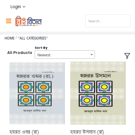
Login
HOME
"ALL CATEGORIES"
Sort By
All Products
Newest
হযরত ওমর (রা)
হযরত উসমান (রা)