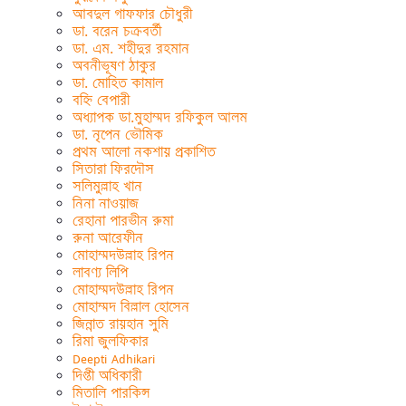
আবদুল গাফফার চৌধুরী
ডা. বরেন চক্রবর্তী
ডা. এম. শহীদুর রহমান
অবনীভূষণ ঠাকুর
ডা. মোহিত কামাল
বহ্নি বেপারী
অধ্যাপক ডা.মুহাম্মদ রফিকুল আলম
ডা. নৃপেন ভৌমিক
প্রথম আলো নকশায় প্রকাশিত
সিতারা ফিরদৌস
সলিমুল্লাহ খান
নিনা নাওয়াজ
রেহানা পারভীন রুমা
রুনা আরেফীন
মোহাম্মদউল্লাহ রিপন
লাবণ্য লিপি
মোহাম্মদউল্লাহ রিপন
মোহাম্মদ বিল্লাল হোসেন
জিন্নাত রায়হান সুমি
রিমা জুলফিকার
Deepti Adhikari
দিপ্তী অধিকারী
মিতালি পারকিন্স