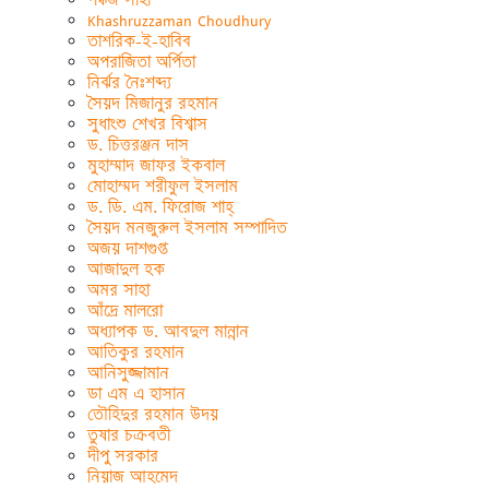
Khashruzzaman Choudhury
তাশরিক-ই-হাবিব
অপরাজিতা অর্পিতা
নির্ঝর নৈঃশব্দ্য
সৈয়দ মিজানুর রহমান
সুধাংশু শেখর বিশ্বাস
ড. চিত্তরঞ্জন দাস
মুহাম্মাদ জাফর ইকবাল
মোহাম্মদ শরীফুল ইসলাম
ড. ডি. এম. ফিরোজ শাহ্
সৈয়দ মনজুরুল ইসলাম সম্পাদিত
অজয় দাশগুপ্ত
আজাদুল হক
অমর সাহা
আঁদ্রে মালরো
অধ্যাপক ড. আবদুল মান্নান
আতিকুর রহমান
আনিসুজ্জামান
ডা এম এ হাসান
তৌহিদুর রহমান উদয়
তুষার চক্রবতী
দীপু সরকার
নিয়াজ আহমেদ