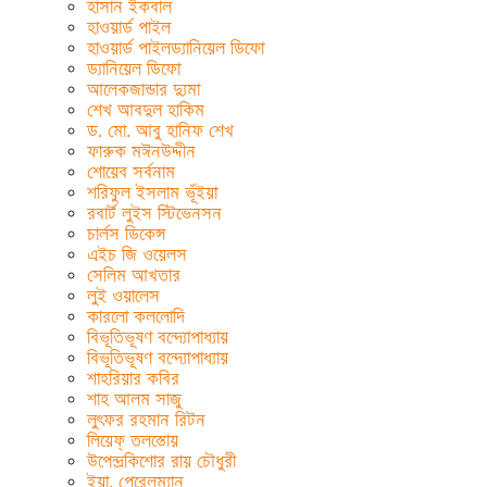
হাসান ইকবাল
হাওয়ার্ড পাইল
হাওয়ার্ড পাইলড্যানিয়েল ডিফো
ড্যানিয়েল ডিফো
আলেকজান্ডার দ্যুমা
শেখ আবদুল হাকিম
ড. মো. আবু হানিফ শেখ
ফারুক মঈনউদ্দীন
শোয়েব সর্বনাম
শরিফুল ইসলাম ভূঁইয়া
রবার্ট লুইস স্টিভেনসন
চার্লস ডিকেন্স
এইচ জি ওয়েলস
সেলিম আখতার
লুই ওয়ালেস
কারলো কললোদি
বিভূতিভূষণ বন্দ্যোপাধ্যায়
বিভূতিভূষণ বন্দ্যোপাধ্যায়
শাহরিয়ার কবির
শাহ আলম সাজু
লুৎফর রহমান রিটন
লিয়েফ্ তলস্তোয়
উপেন্দ্রকিশোর রায় চৌধুরী
ইয়া. পেরেলম্যান