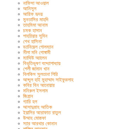
নাফিসা আওয়াল
আনিসুল
আরিফ হৃদয়
মুনতাসির মাহদি
তাহমিমা আনাম
চমক হাসান
শাহরিয়ার সুবিন
শেখ হাসিনা
ড্যানিয়েল গোলম্যান
নীলা মনি গোস্বামী
ম্যাথিউ অ্যালেন
বিভূতিভূষণ বন্দ্যোপাধ্যায়
শেলী জামান খান
বিলকিস সুলতানা শিরি
আব্দুল হাই মুহাম্মাদ সাইফুল্ললাহ
কবির বিন আনোয়ার
মনিরুল ইসলাম
জিব্রান
গ্যারি হল
আসাদুল্লাহ আতিক
ইয়াসির আরাফাত রাতুল
উম্মাহ মোস্তফা
স্যার আরথার কোনান