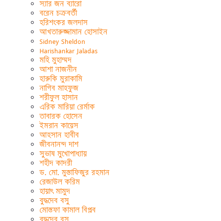
স্যার জন ব্যারো
বরেন চক্রবর্তী
হরিশংকর জলদাস
আখতারুজ্জামান হোসাইন
Sidney Sheldon
Harishankar Jaladas
মহি মুহাম্মদ
আশা নাজনীন
হারুকি মুরাকামি
নাগিব মাহফুজ
শরীফুল হাসান
এরিক মারিয়া রের্মাক
তাবারক হোসেন
ইমরান কায়েস
আহসান হাবীব
জীবনানন্দ দাশ
সুভাষ মুখোপাধ্যায়
শহীদ কাদরী
ড. মো. মুস্তাফিজুর রহমান
রেজাউল করিম
হায়াৎ মামুদ
বুদ্ধদেব বসু
মোস্তফা কামাল বিপ্লব
বুদ্ধদেব বসু