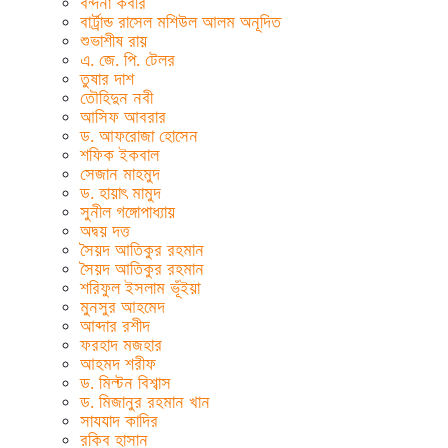
বন্দনা কবীর
বার্ট্রান্ড রাসেল মশিউল আলম অনূদিত
শুভাশীষ রায়
এ. জে. পি. টেলর
তুষার দাশ
তৌহিদুন নবী
আসিফ আবরার
ড. আফরোজা হোসেন
শফিক ইকবাল
সেজান মাহমুদ
ড. হায়াৎ মামুদ
সুনীল গঙ্গোপাধ্যায়
অদ্বয় দত্ত
সৈয়দ আতিকুর রহমান
সৈয়দ আতিকুর রহমান
শরিফুল ইসলাম ভূঁইয়া
মুনসুর আহমেদ
আব্দার রশীদ
ফরহাদ মজহার
আহমদ শরীফ
ড. মিল্টন বিশ্বাস
ড. মিজানুর রহমান খান
সাযযাদ কাদির
রকিব হাসান