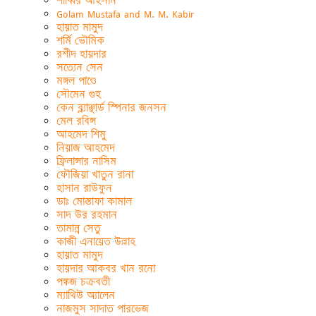
শাব্বির আহসান
Golam Mustafa and M. M. Kabir
হায়াত মামুদ
শর্মি ভৌমিক
রশীদ হায়দার
সত্যেন সেন
মঙ্গল পাণ্ডে
সৌমেন গুহ
কেন ব্ল্যাঞ্ছার্ড স্পিনার জনসন
মেল রবিন্স
আহমেদ শিমু
নিয়াজ আহমেদ
ফ্রিলান্সার নাসিম
ফৌজিয়া খাতুন রানা
হাসান রাউফুন
ডাঃ মোস্তাফা কামাল
সাদ উর রহমান
তামান্ন সেতু
কাজী এনায়েত উল্লাহ
হায়াত মামুদ
হায়দার আকবর খান রনো
পঙ্কজ চক্রবতী
ম্যাথিউ অ্যালেন
নাজমুস সাদাত পারভেজ