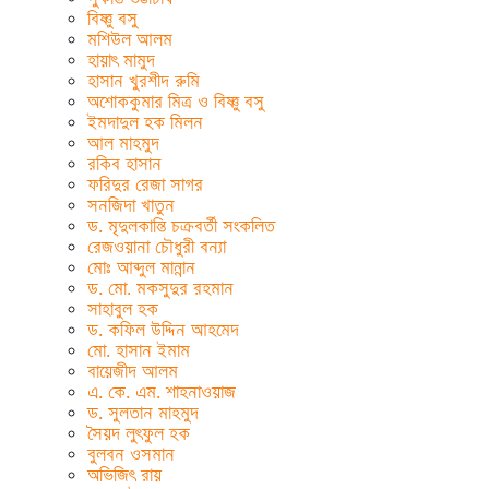
বিষ্ণু বসু
মশিউল আলম
হায়াৎ মামুদ
হাসান খুরশীদ রুমি
অশোককুমার মিত্র ও বিষ্ণু বসু
ইমদাদুল হক মিলন
আল মাহমুদ
রকিব হাসান
ফরিদুর রেজা সাগর
সনজিদা খাতুন
ড. মৃদুলকান্তি চক্রবর্তী সংকলিত
রেজওয়ানা চৌধুরী বন্যা
মোঃ আব্দুল মান্নান
ড. মো. মকসুদুর রহমান
সাহাবুল হক
ড. কফিল উদ্দিন আহমেদ
মো. হাসান ইমাম
বায়েজীদ আলম
এ. কে. এম. শাহনাওয়াজ
ড. সুলতান মাহমুদ
সৈয়দ লুৎফুল হক
বুলবন ওসমান
অভিজিৎ রায়