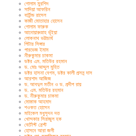
গোলাম মুরশিদ
সাদিয়া আফরিন
বার্ট্রান্ড রাসেল
কাজী মোতাহার হোসেন
গোলাম ফারুক
আনোয়ারুল্লাহ ভূঁইয়া
লোকনাথ ভট্টাচার্য
পিটার সিঙ্গার
পারভেজ ইমাম
নীরুকুমার চাকমা
ডক্টর এম. মতিউর রহমান
ড. মোঃ আব্দুল মুহিত
ডক্টর হাসনা বেগম, ডক্টর কালী প্রসন্ন দাস
আরশাদ আজিজ
ড. আবদুল মতীন ও ড. প্রদীপ রায়
ড. এম. মতিউর রহমান
ড. নীরুকুমার চাকমা
মোস্তাক আহমাদ
শওকত হোসেন
মাইকেল মধুসূদন দত্ত
খোন্দকার সিরাজুল হক
বের্টোল্ট ব্রেশ্ট
হোসনে আরা জলী