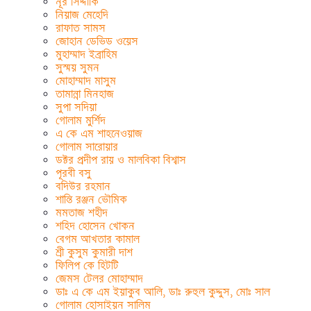
নূর সিদ্দীকি
নিয়াজ মেহেদি
রাফাত সামস
জোহান ডেভিড ওয়েস
মুহাম্মাদ ইব্রাহিম
সুস্ময় সুমন
মোহাম্মাদ মাসুম
তামান্না মিনহাজ
সুপা সদিয়া
গোলাম মুর্শিদ
এ কে এম শাহনেওয়াজ
গোলাম সারোয়ার
ডক্টর প্রদীপ রায় ও মালবিকা বিশ্বাস
পূরবী বসু
বদিউর রহমান
শান্তি রঞ্জন ভৌমিক
মমতাজ শহীদ
শহিদ হোসেন খোকন
বেগম আখতার কামাল
শ্রী কুসুম কুমারী দাশ
ফিলিপ কে হিটটি
জেমস টেলর মোহাম্মাদ
ডাঃ এ কে এম ইয়াকুব আলি, ডাঃ রুহুল কুদ্দুস, মোঃ সাল
গোলাম হোসাইয়ন সালিম