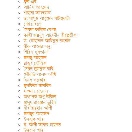
ধ্রুব এষ
আনিস আহমেদ
শাহানা আফরোজ
ড. মাসুম আহ্‌মেদ পাটওয়ারী
শেখর বরণ
সৈয়দা ফাহিমা বেগম
কাজী জয়নুল আবেদীন বীরপ্রতীক
ড. মোহাম্মদ আরিফুর রহমান
নীরু আক্তার অনু
শিরিন সুলতানা
মনজু আহমেদ
রাজুব ভৌমিক
সৈয়দ লুতফুল বারি
সৌরভি আলম আঁখি
বিমল সরকার
মুশফিকা নাসরিন
সাজ্জাদ রাহমান
অধ্যাপক অপু উকিল
মাসুদ রাহমান তুহিন
মীর রায়হান আলী
মনজু্র আহমেদ
ইসহাক খান
ম. আলী আকর হায়দার
ইসহাক খান