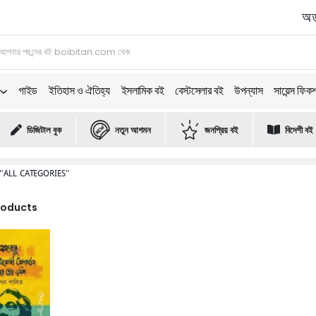
অর্
গাইড
ইতিহাস ও ঐতিহ্য
ইসলামিক বই
বেস্টসেলার বই
উপন্যাস
সায়েন্স ফিক
ডিজিটাল বুক
নতুন আগমন
জনপ্রিয় বই
বিদেশী বই
"ALL CATEGORIES"
Products