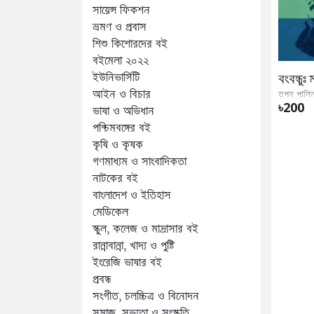
সায়েন্স ফিকশন
ভ্রমণ ও প্রবাস
শিশু কিশোরদের বই
বইমেলা ২০২২
ইউনিভার্সিটি
আইন ও বিচার
তপন পালি
৳200
ভাষা ও অভিধান
পশ্চিমবঙ্গের বই
কৃষি ও কৃষক
গণমাধ্যম ও সাংবাদিকতা
নাটকের বই
বাংলাদেশ ও ইতিহাস
মেডিকেল
স্কুল, কলেজ ও মাদ্রাসার বই
রান্নাবান্না, খাদ্য ও পুষ্টি
ইংরেজি ভাষার বই
প্রবন্ধ
সংগীত, চলচ্চিত্র ও বিনোদন
সমাজ, সভ্যতা ও সংস্কৃতি