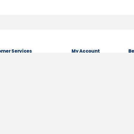
mer Services
My Account
Be
& conditions
Login as Customer
Policy
Order History
Lo
t Policy
My Wishlist
Be
 Policy
Track Order
Pa
Us