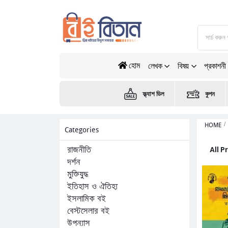
হোম
লেখক
বিষয়
প্রকাশনী
ফ্ল্যাশ ডিল
কুপন
HOME
Categories
All 
রাজনীতি
দর্শন
মুক্তিযুদ্ধ
ইতিহাস ও ঐতিহ্য
ইসলামিক বই
বেস্টসেলার বই
উপন্যাস