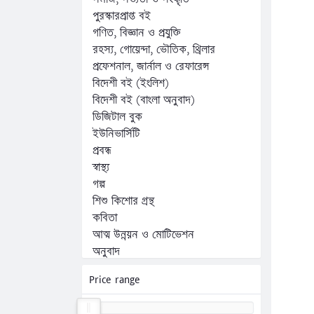
পুরস্কারপ্রাপ্ত বই
গণিত, বিজ্ঞান ও প্রযুক্তি
রহস্য, গোয়েন্দা, ভৌতিক, থ্রিলার
প্রফেশনাল, জার্নাল ও রেফারেন্স
বিদেশী বই (ইংলিশ)
বিদেশী বই (বাংলা অনুবাদ)
ডিজিটাল বুক
ইউনিভার্সিটি
প্রবন্ধ
স্বাস্থ্য
গল্প
শিশু কিশোর গ্রন্থ
কবিতা
আত্ম উন্নয়ন ও মোটিভেশন
অনুবাদ
অন্যান্য
Price range
কম্পিউটার, ফ্রিল্যান্সিং ও প্রোগ্রামিং
জীবনী, স্মৃতিচারণ ও সাক্ষাৎকার