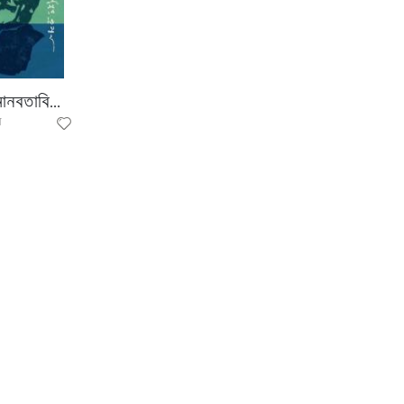
বংবন্ধুঃ মানবতাবিরোধী অপরাধের বিচারেতার ভূমিকা
ন