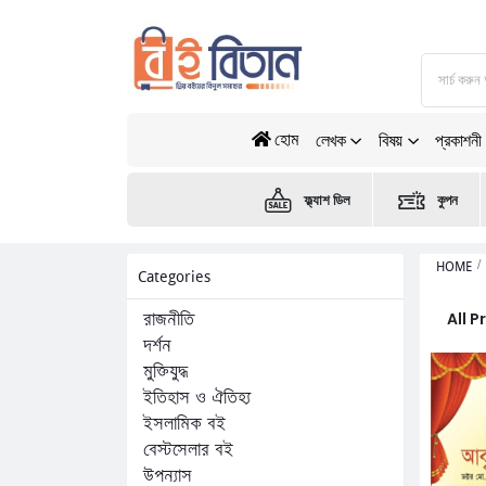
হোম
লেখক
বিষয়
প্রকাশনী
ফ্ল্যাশ ডিল
কুপন
HOME
Categories
All 
রাজনীতি
দর্শন
মুক্তিযুদ্ধ
ইতিহাস ও ঐতিহ্য
ইসলামিক বই
বেস্টসেলার বই
উপন্যাস