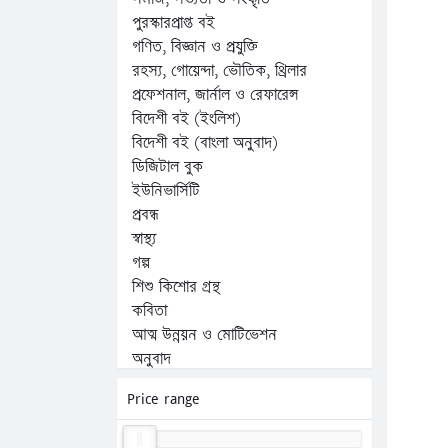
পুরস্কারপ্রাপ্ত বই
গণিত, বিজ্ঞান ও প্রযুক্তি
রহস্য, গোয়েন্দা, ভৌতিক, থ্রিলার
প্রফেশনাল, জার্নাল ও রেফারেন্স
বিদেশী বই (ইংলিশ)
বিদেশী বই (বাংলা অনুবাদ)
ডিজিটাল বুক
ইউনিভার্সিটি
প্রবন্ধ
স্বাস্থ্য
গল্প
শিশু কিশোর গ্রন্থ
কবিতা
আত্ম উন্নয়ন ও মোটিভেশন
অনুবাদ
অন্যান্য
Price range
কম্পিউটার, ফ্রিল্যান্সিং ও প্রোগ্রামিং
জীবনী, স্মৃতিচারণ ও সাক্ষাৎকার