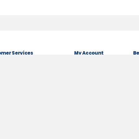
mer Services
My Account
Be
& conditions
Login as Customer
Policy
Order History
Lo
t Policy
My Wishlist
Be
 Policy
Track Order
Pa
Us