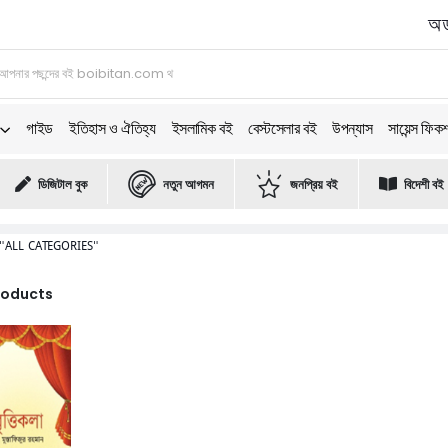
অর্
গাইড
ইতিহাস ও ঐতিহ্য
ইসলামিক বই
বেস্টসেলার বই
উপন্যাস
সায়েন্স ফিক
ডিজিটাল বুক
নতুন আগমন
জনপ্রিয় বই
বিদেশী বই
"ALL CATEGORIES"
Products