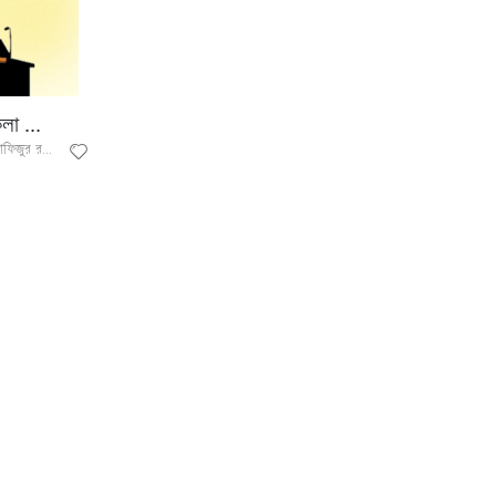
লা ...
ড. মো. মুস্তাফিজুর রহমান