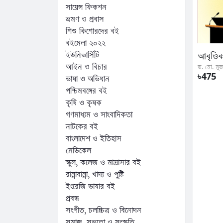
সায়েন্স ফিকশন
ভ্রমণ ও প্রবাস
শিশু কিশোরদের বই
বইমেলা ২০২২
ইউনিভার্সিটি
আবৃত্তিক
আইন ও বিচার
৳475
ভাষা ও অভিধান
পশ্চিমবঙ্গের বই
কৃষি ও কৃষক
গণমাধ্যম ও সাংবাদিকতা
নাটকের বই
বাংলাদেশ ও ইতিহাস
মেডিকেল
স্কুল, কলেজ ও মাদ্রাসার বই
রান্নাবান্না, খাদ্য ও পুষ্টি
ইংরেজি ভাষার বই
প্রবন্ধ
সংগীত, চলচ্চিত্র ও বিনোদন
সমাজ, সভ্যতা ও সংস্কৃতি